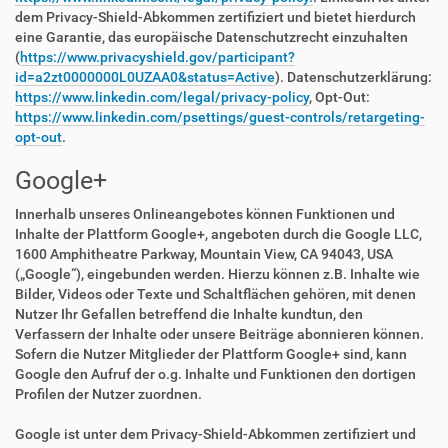
dem Privacy-Shield-Abkommen zertifiziert und bietet hierdurch
eine Garantie, das europäische Datenschutzrecht einzuhalten
(
https://www.privacyshield.gov/participant?
id=a2zt0000000L0UZAA0&status=Active
). Datenschutzerklärung:
https://www.linkedin.com/legal/privacy-policy
, Opt-Out:
https://www.linkedin.com/psettings/guest-controls/retargeting-
opt-out
.
Google+
Innerhalb unseres Onlineangebotes können Funktionen und
Inhalte der Plattform Google+, angeboten durch die Google LLC,
1600 Amphitheatre Parkway, Mountain View, CA 94043, USA
(„Google“), eingebunden werden. Hierzu können z.B. Inhalte wie
Bilder, Videos oder Texte und Schaltflächen gehören, mit denen
Nutzer Ihr Gefallen betreffend die Inhalte kundtun, den
Verfassern der Inhalte oder unsere Beiträge abonnieren können.
Sofern die Nutzer Mitglieder der Plattform Google+ sind, kann
Google den Aufruf der o.g. Inhalte und Funktionen den dortigen
Profilen der Nutzer zuordnen.
Google ist unter dem Privacy-Shield-Abkommen zertifiziert und