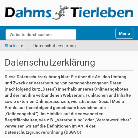
S
Website durchsuchen
Toggle na
e
k
Erweiterte Suche…
Startseite
Datenschutzerklärung
t
i
Datenschutzerklärung
o
n
e
Diese Datenschutzerklärung klärt Sie über die Art, den Umfang
n
und Zweck der Verarbeitung von personenbezogenen Daten
(nachfolgend kurz „Daten“) innerhalb unseres Onlineangebotes
und der mit ihm verbundenen Webseiten, Funktionen und Inhalte
sowie externen Onlinepräsenzen, wie z.B. unser Social Media
Profile auf (nachfolgend gemeinsam bezeichnet als
„Onlineangebot“). Im Hinblick auf die verwendeten
Begrifflichkeiten, wie z.B. „Verarbeitung“ oder „Verantwortlicher“
verweisen wir auf die Definitionen im Art. 4 der
Datenschutzgrundverordnung (DSGVO).