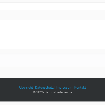
Übersicht
|
Datenschutz
|
Impressum
|
Kontakt
©
2026
DahmsTierleben.de