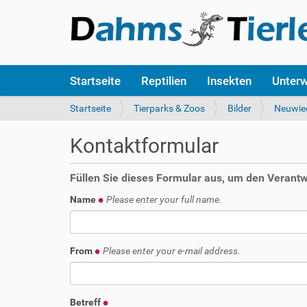
S
Startseite
Reptilien
Insekten
Unter
e
k
S
Startseite
Tierparks & Zoos
Bilder
Neuwie
t
i
i
e
Kontaktformular
o
s
n
i
e
n
Füllen Sie dieses Formular aus, um den Verantwo
n
d
Name
Please enter your full name.
h
i
e
r
From
Please enter your e-mail address.
:
Betreff