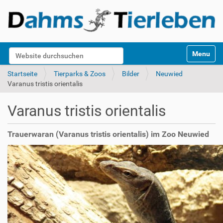
S
Website durchsuchen
Toggle na
e
k
Erweiterte Suche…
Startseite
Tierparks & Zoos
Bilder
Neuwied
t
Varanus tristis orientalis
i
o
Varanus tristis orientalis
n
e
n
Trauerwaran (Varanus tristis orientalis) im Zoo Neuwied