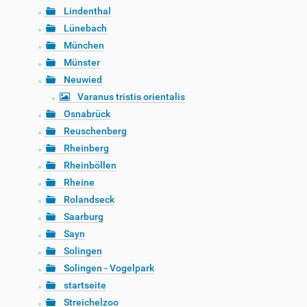
Lindenthal
Lünebach
München
Münster
Neuwied
Varanus tristis orientalis
Osnabrück
Reuschenberg
Rheinberg
Rheinböllen
Rheine
Rolandseck
Saarburg
Sayn
Solingen
Solingen - Vogelpark
startseite
Streichelzoo