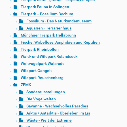
Tierpark Fauna in Solingen
Tierpark + Fossilium Bochum
Fossilium - Das Naturkundemuseum
Aquarien - Terrarienhaus
Münchner Tierpark Hellabrunn
Fische, Wirbellose, Amphibien und Reptilien
Tierpark Rheinböllen
Wald- und Wildpark Rolandseck
Weltvogelpark Walsrode
Wildpark Gangelt
Wildpark Reuschenberg
ZFMK
Sonderausstellungen
Die Vogelwelten
Savanne - Wechselvolles Paradies
Arktis / Antarktis - Überleben im Eis
Wüste - Welt der Extreme