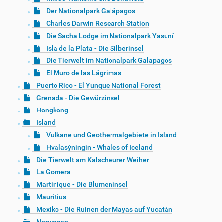
Der Nationalpark Galápagos
Charles Darwin Research Station
Die Sacha Lodge im Nationalpark Yasuní
Isla de la Plata - Die Silberinsel
Die Tierwelt im Nationalpark Galapagos
El Muro de las Lágrimas
Puerto Rico - El Yunque National Forest
Grenada - Die Gewürzinsel
Hongkong
Island
Vulkane und Geothermalgebiete in Island
Hvalasýningin - Whales of Iceland
Die Tierwelt am Kalscheurer Weiher
La Gomera
Martinique - Die Blumeninsel
Mauritius
Mexiko - Die Ruinen der Mayas auf Yucatán
Norwegen