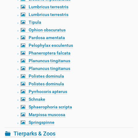
Lumbricus terrestris
Lumbricus terrestris
Tipula
Ophion obscuratus
Pardosa amentata
Pelophylax esculentus
Phaneroptera falcata
Planuncus tingitanus
Planuncus tingitanus
Polistes dominula
Polistes dominula
Pyrrhocoris apterus
Schnake
Sphaerophoria scripta
Marpissa muscosa
Springspinne
Tierparks & Zoos