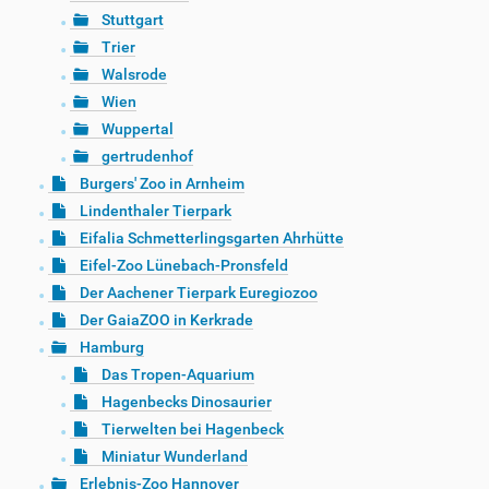
Stuttgart
Trier
Walsrode
Wien
Wuppertal
gertrudenhof
Burgers' Zoo in Arnheim
Lindenthaler Tierpark
Eifalia Schmetterlingsgarten Ahrhütte
Eifel-Zoo Lünebach-Pronsfeld
Der Aachener Tierpark Euregiozoo
Der GaiaZOO in Kerkrade
Hamburg
Das Tropen-Aquarium
Hagenbecks Dinosaurier
Tierwelten bei Hagenbeck
Miniatur Wunderland
Erlebnis-Zoo Hannover