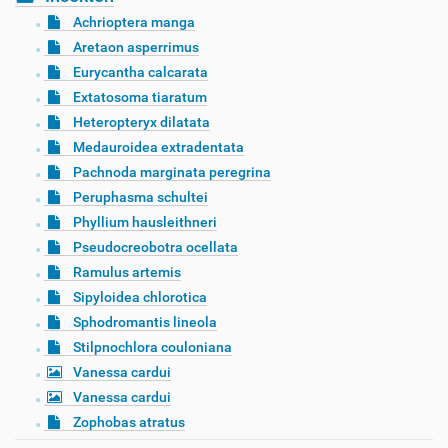
Achrioptera manga
Aretaon asperrimus
Eurycantha calcarata
Extatosoma tiaratum
Heteropteryx dilatata
Medauroidea extradentata
Pachnoda marginata peregrina
Peruphasma schultei
Phyllium hausleithneri
Pseudocreobotra ocellata
Ramulus artemis
Sipyloidea chlorotica
Sphodromantis lineola
Stilpnochlora couloniana
Vanessa cardui
Vanessa cardui
Zophobas atratus