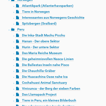
Atlantikpark (Atlanterhavsparken)
Tiere in Norwegen
Interessantes aus Norwegens Geschichte
Spitzbergen (Svalbard)
Peru
Die Inka-Stadt Machu Picchu
Hanan - Der obere Sektor
Hurin - Der untere Sektor
Das Maria Reiche Museum
Die geheimnisvollen Nasca-Linien
Die Ballestas Inseln nahe Pisco
Die Chauchilla-Gräber
Die Huacachina Oase nahe Ica
Cochahuasi Animal Sanctuary
Vinicunca - der Berg der sieben Farben
Das Llamapack Project
Tiere in Peru, ein kleines Bilderbuch