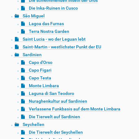
Die schwimmenden Inseln der Uros
Die Inka-Ruinen in Cusco
São Miguel
Lagoa das Furnas
Terra Nostra Garden
Saint Lucia - wo der Leguan lebt
Saint-Martin - westlichster Punkt der EU
Sardinien
Capo d'Orso
Capo Figari
Capo Testa
Monte Limbara
Laguna di San Teodoro
Nuraghenkultur auf Sardinien
Verlassene Funkbasis auf dem Monte Limbara
Die Tierwelt auf Sardinien
Seychellen
Die Tierwelt der Seychellen