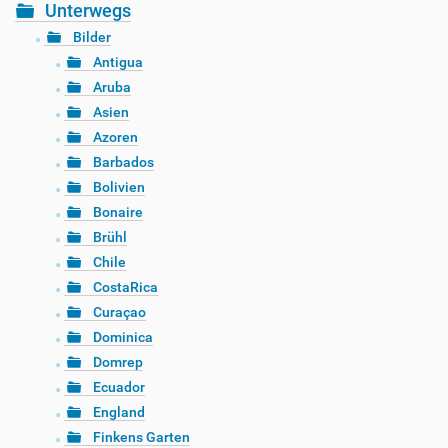
Unterwegs
Bilder
Antigua
Aruba
Asien
Azoren
Barbados
Bolivien
Bonaire
Brühl
Chile
CostaRica
Curaçao
Dominica
Domrep
Ecuador
England
Finkens Garten