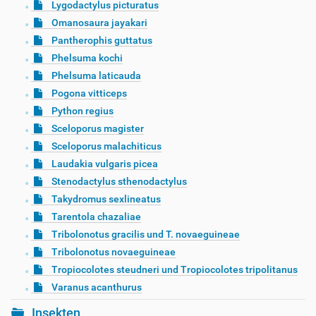
Lygodactylus picturatus
Omanosaura jayakari
Pantherophis guttatus
Phelsuma kochi
Phelsuma laticauda
Pogona vitticeps
Python regius
Sceloporus magister
Sceloporus malachiticus
Laudakia vulgaris picea
Stenodactylus sthenodactylus
Takydromus sexlineatus
Tarentola chazaliae
Tribolonotus gracilis und T. novaeguineae
Tribolonotus novaeguineae
Tropiocolotes steudneri und Tropiocolotes tripolitanus
Varanus acanthurus
Insekten