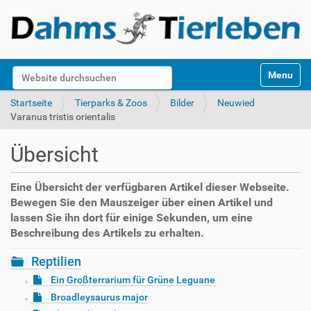
S
Website durchsuchen
Toggle na
e
k
Erweiterte Suche…
Startseite
Tierparks & Zoos
Bilder
Neuwied
t
Varanus tristis orientalis
i
o
Übersicht
n
e
n
Eine Übersicht der verfügbaren Artikel dieser Webseite.
Bewegen Sie den Mauszeiger über einen Artikel und
lassen Sie ihn dort für einige Sekunden, um eine
Beschreibung des Artikels zu erhalten.
Reptilien
Ein Großterrarium für Grüne Leguane
Broadleysaurus major