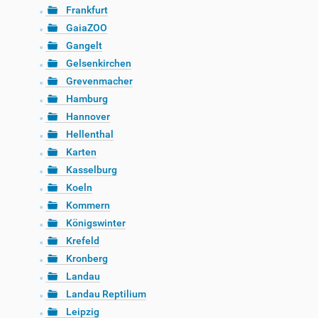
Frankfurt
GaiaZOO
Gangelt
Gelsenkirchen
Grevenmacher
Hamburg
Hannover
Hellenthal
Karten
Kasselburg
Koeln
Kommern
Königswinter
Krefeld
Kronberg
Landau
Landau Reptilium
Leipzig