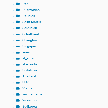
Peru
PuertoRico
Reunion
Saint Martin
Sardinien
Schottland
Shanghai
Singapur
sonst
st_kitts
startseite
Südafrika
Thailand
USVI
Vietnam
wahnerheide
Wesseling
Südkorea