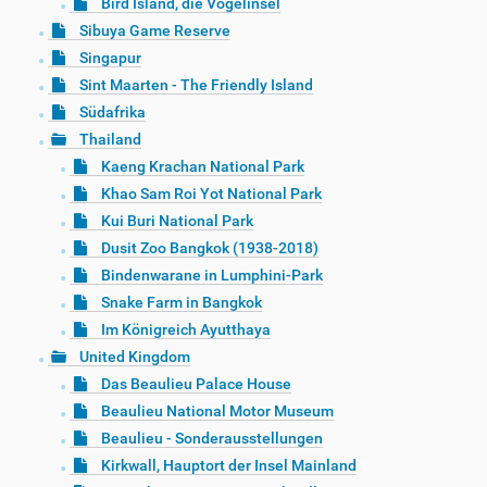
Bird Island, die Vogelinsel
Sibuya Game Reserve
Singapur
Sint Maarten - The Friendly Island
Südafrika
Thailand
Kaeng Krachan National Park
Khao Sam Roi Yot National Park
Kui Buri National Park
Dusit Zoo Bangkok (1938-2018)
Bindenwarane in Lumphini-Park
Snake Farm in Bangkok
Im Königreich Ayutthaya
United Kingdom
Das Beaulieu Palace House
Beaulieu National Motor Museum
Beaulieu - Sonderausstellungen
Kirkwall, Hauptort der Insel Mainland