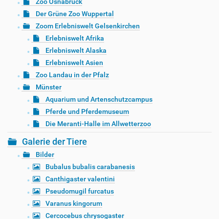
Zoo Osnabrück
Der Grüne Zoo Wuppertal
Zoom Erlebniswelt Gelsenkirchen
Erlebniswelt Afrika
Erlebniswelt Alaska
Erlebniswelt Asien
Zoo Landau in der Pfalz
Münster
Aquarium und Artenschutzcampus
Pferde und Pferdemuseum
Die Meranti-Halle im Allwetterzoo
Galerie der Tiere
Bilder
Bubalus bubalis carabanesis
Canthigaster valentini
Pseudomugil furcatus
Varanus kingorum
Cercocebus chrysogaster