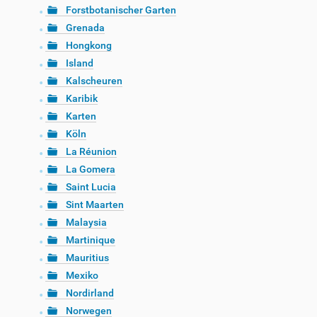
Forstbotanischer Garten
Grenada
Hongkong
Island
Kalscheuren
Karibik
Karten
Köln
La Réunion
La Gomera
Saint Lucia
Sint Maarten
Malaysia
Martinique
Mauritius
Mexiko
Nordirland
Norwegen