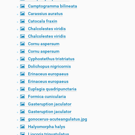
Camptogramma bilineata
Carassius auratus
Catocala fraxin
Chalcolestes viridis
Chalcolestes viridis
Cornu aspersum
Cornu aspersum
Cyphostethus tristriatus
Dolichopus nigricornis
Erinaceus europaeus
Erinaceus europaeus
Euplagia quadripunctaria
Formica cunicularia
Gasteruption jaculator
Gasteruption jaculator
gonocerus-acuteangulatus.jpg
Halyomorpha halys
Liocoris tripustulatus