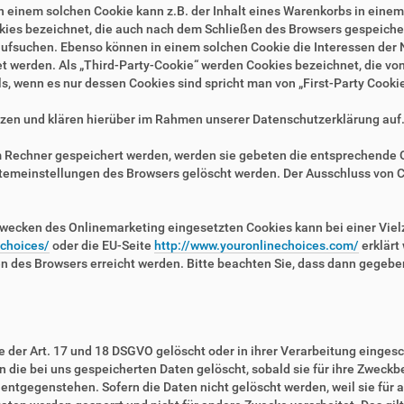
n einem solchen Cookie kann z.B. der Inhalt eines Warenkorbs in eine
kies bezeichnet, die auch nach dem Schließen des Browsers gespeichert
fsuchen. Ebenso können in einem solchen Cookie die Interessen der N
erden. Als „Third-Party-Cookie“ werden Cookies bezeichnet, die von 
, wenn es nur dessen Cookies sind spricht man von „First-Party Cookie
zen und klären hierüber im Rahmen unserer Datenschutzerklärung auf
em Rechner gespeichert werden, werden sie gebeten die entsprechende 
stemeinstellungen des Browsers gelöscht werden. Der Ausschluss von 
wecken des Onlinemarketing eingesetzten Cookies kann bei einer Vielza
/choices/
oder die EU-Seite
http://www.youronlinechoices.com/
erklärt
en des Browsers erreicht werden. Bitte beachten Sie, dass dann gegebe
der Art. 17 und 18 DSGVO gelöscht oder in ihrer Verarbeitung eingesc
die bei uns gespeicherten Daten gelöscht, sobald sie für ihre Zweckb
ntgegenstehen. Sofern die Daten nicht gelöscht werden, weil sie für a