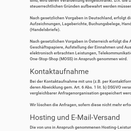
sind, wird deren Verarbeitung eingeschränkt. D.h. die 
steuerrechtlichen Gründen aufbewahrt werden müsse
Nach gesetzlichen Vorgaben in Deutschland, erfolgt d
Aufzeichnungen, Lageberichte, Buchungsbelege, Handel
(Handelsbriefe).
Nach gesetzlichen Vorgaben in Österreich erfolgt di
Geschäftspapiere, Aufstellung der Einnahmen und Aus
elektronisch erbrachten Leistungen, Telekommunikatio
One-Stop-Shop (MOSS) in Anspruch genommen wird.
Kontaktaufnahme
Bei der Kontaktaufnahme mit uns (z.B. per Kontaktfor
deren Abwicklung gem. Art. 6 Abs. 1 lit. b) DSGVO v
vergleichbarer Anfragenorganisation gespeichert wer
Wir löschen die Anfragen, sofern diese nicht mehr erfor
Hosting und E-Mail-Versand
Die von uns in Anspruch genommenen Hosting-Leistung