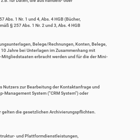
z.B. für Daten, die aus handels- oder
 Abs. 1 Nr. 1 und 4, Abs. 4 HGB (Bücher,
mäß § 257 Abs. 1 Nr. 2 und 3, Abs. 4 HGB
tungsunterlagen, Belege/Rechnungen, Konten, Belege,
r 10 Jahre bei Unterlagen im Zusammenhang mit
Mitgliedstaaten erbracht werden und für die der Mini-
es Nutzers zur Bearbeitung der Kontaktanfrage und
nship-Management System ("CRM System") oder
r gelten die gesetzlichen Archivierungspflichten.
ruktur- und Plattformdienstleistungen,