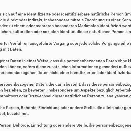
sich auf eine identifizierte oder identifizierbare natürliche Person (i
, die direkt oder indirekt, insbesondere mittels Zuordnung zu einer 
 oder zu einem oder mehreren besonderen Merkmalen identifiziert werd
ichen, kulturellen oder sozialen Identität dieser natürlichen Person sin
tisierter Verfahren ausgeführte Vorgang oder jede solche Vorgangsre
g mit Daten.
ner Daten in einer Weise, dass die personenbezogenen Daten ohne Hi
rden können, sofern diese zusätzlichen Informationen gesondert aufb
ersonenbezogenen Daten nicht einer identifizierten oder identifizier
ng personenbezogener Daten, die darin besteht, dass diese personenbe
son beziehen, zu bewerten, insbesondere um Aspekte bezüglich Arbeitsle
fenthaltsort oder Ortswechsel dieser natürlichen Person zu analysieren
ische Person, Behörde, Einrichtung oder andere Stelle, die allein oder 
et, bezeichnet.
e Person, Behörde, Einrichtung oder andere Stelle, die personenbezogen