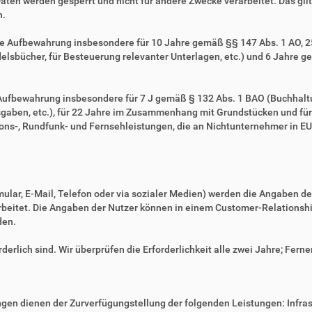
Daten werden gesperrt und nicht für andere Zwecke verarbeitet. Das gilt 
n.
ie Aufbewahrung insbesondere für 10 Jahre gemäß §§ 147 Abs. 1 AO, 257
sbücher, für Besteuerung relevanter Unterlagen, etc.) und 6 Jahre ge
e Aufbewahrung insbesondere für 7 J gemäß § 132 Abs. 1 BAO (Buchhal
gaben, etc.), für 22 Jahre im Zusammenhang mit Grundstücken und fü
ns-, Rundfunk- und Fernsehleistungen, die an Nichtunternehmer in EU-
mular, E-Mail, Telefon oder via sozialer Medien) werden die Angaben d
erarbeitet. Die Angaben der Nutzer können in einem Customer-Relatio
den.
derlich sind. Wir überprüfen die Erforderlichkeit alle zwei Jahre; Ferne
en dienen der Zurverfügungstellung der folgenden Leistungen: Infrast