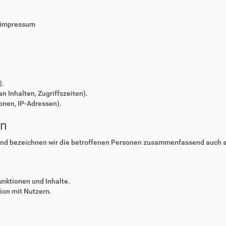
/impressum
).
n Inhalten, Zugriffszeiten).
onen, IP-Adressen).
en
nd bezeichnen wir die betroffenen Personen zusammenfassend auch al
unktionen und Inhalte.
on mit Nutzern.