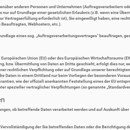
enüber anderen Personen und Unternehmen (Auftragsverarbeitern oder D
es nur auf Grundlage einer gesetzlichen Erlaubnis (z.B. wenn eine Überm
zur Vertragserfüllung erforderlich ist), Sie eingewilligt haben, eine rec
n Beauftragten, Webhostern, etc.).
Grundlage eines sog. „Auftragsverarbeitungsvertrages“ beauftragen, ge
der Europäischen Union (EU) oder des Europäischen Wirtschaftsraums (E
 bzw. Übermittlung von Daten an Dritte geschieht, erfolgt dies nur, we
einer rechtlichen Verpflichtung oder auf Grundlage unserer berechtigte
 die Daten in einem Drittland nur beim Vorliegen der besonderen Voraus
rantien, wie der offiziell anerkannten Feststellung eines der EU ents
nter spezieller vertraglicher Verpflichtungen (so genannte „Standardve
en
langen, ob betreffende Daten verarbeitet werden und auf Auskunft über
Vervollständigung der Sie betreffenden Daten oder die Berichtigung de