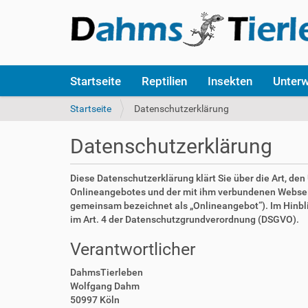
S
Startseite
Reptilien
Insekten
Unter
e
k
S
Startseite
Datenschutzerklärung
t
i
i
e
Datenschutzerklärung
o
s
n
i
e
n
Diese Datenschutzerklärung klärt Sie über die Art, d
n
d
Onlineangebotes und der mit ihm verbundenen Webseite
h
gemeinsam bezeichnet als „Onlineangebot“). Im Hinblick
i
im Art. 4 der Datenschutzgrundverordnung (DSGVO).
e
Verantwortlicher
r
:
DahmsTierleben
Wolfgang Dahm
50997 Köln