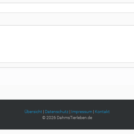
Übersicht
|
Datenschutz
|
Impressum
|
Kontakt
©
2026
DahmsTierleben.de