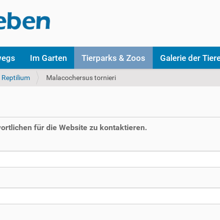
wegs
Im Garten
Tierparks & Zoos
Galerie der Tier
Reptilium
Malacochersus tornieri
rtlichen für die Website zu kontaktieren.