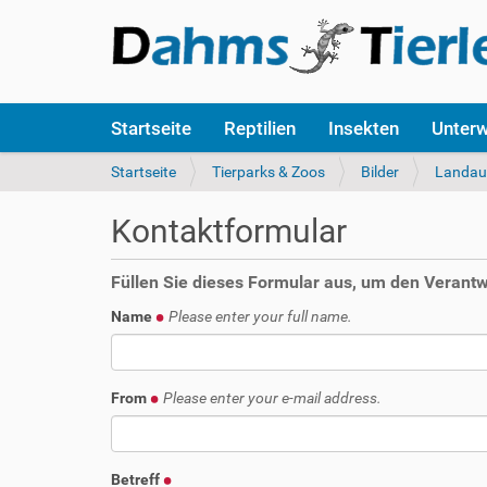
S
Startseite
Reptilien
Insekten
Unter
e
k
S
Startseite
Tierparks & Zoos
Bilder
Landau 
t
i
i
e
Kontaktformular
o
s
n
i
e
n
Füllen Sie dieses Formular aus, um den Verantwo
n
d
Name
Please enter your full name.
h
i
e
r
From
Please enter your e-mail address.
:
Betreff