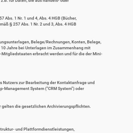
z.B. für Daten, die aus handels- oder
 Abs. 1 Nr. 1 und 4, Abs. 4 HGB (Bücher,
mäß § 257 Abs. 1 Nr. 2 und 3, Abs. 4 HGB
tungsunterlagen, Belege/Rechnungen, Konten, Belege,
r 10 Jahre bei Unterlagen im Zusammenhang mit
Mitgliedstaaten erbracht werden und für die der Mini-
es Nutzers zur Bearbeitung der Kontaktanfrage und
nship-Management System ("CRM System") oder
r gelten die gesetzlichen Archivierungspflichten.
ruktur- und Plattformdienstleistungen,