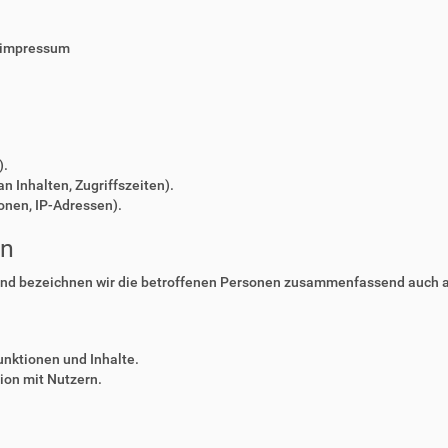
/impressum
).
n Inhalten, Zugriffszeiten).
onen, IP-Adressen).
en
nd bezeichnen wir die betroffenen Personen zusammenfassend auch al
unktionen und Inhalte.
on mit Nutzern.