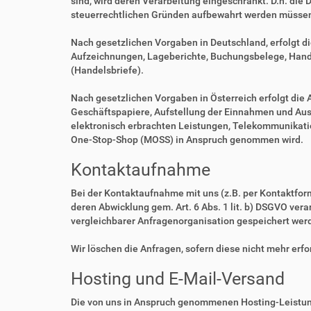
sind, wird deren Verarbeitung eingeschränkt. D.h. die 
steuerrechtlichen Gründen aufbewahrt werden müsse
Nach gesetzlichen Vorgaben in Deutschland, erfolgt d
Aufzeichnungen, Lageberichte, Buchungsbelege, Handel
(Handelsbriefe).
Nach gesetzlichen Vorgaben in Österreich erfolgt di
Geschäftspapiere, Aufstellung der Einnahmen und Aus
elektronisch erbrachten Leistungen, Telekommunikatio
One-Stop-Shop (MOSS) in Anspruch genommen wird.
Kontaktaufnahme
Bei der Kontaktaufnahme mit uns (z.B. per Kontaktfor
deren Abwicklung gem. Art. 6 Abs. 1 lit. b) DSGVO v
vergleichbarer Anfragenorganisation gespeichert wer
Wir löschen die Anfragen, sofern diese nicht mehr erfor
Hosting und E-Mail-Versand
Die von uns in Anspruch genommenen Hosting-Leistung