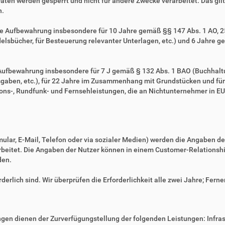
Daten werden gesperrt und nicht für andere Zwecke verarbeitet. Das gilt 
n.
ie Aufbewahrung insbesondere für 10 Jahre gemäß §§ 147 Abs. 1 AO, 257
sbücher, für Besteuerung relevanter Unterlagen, etc.) und 6 Jahre ge
e Aufbewahrung insbesondere für 7 J gemäß § 132 Abs. 1 BAO (Buchhal
gaben, etc.), für 22 Jahre im Zusammenhang mit Grundstücken und fü
ns-, Rundfunk- und Fernsehleistungen, die an Nichtunternehmer in EU-
mular, E-Mail, Telefon oder via sozialer Medien) werden die Angaben d
erarbeitet. Die Angaben der Nutzer können in einem Customer-Relatio
den.
derlich sind. Wir überprüfen die Erforderlichkeit alle zwei Jahre; Ferne
en dienen der Zurverfügungstellung der folgenden Leistungen: Infrast