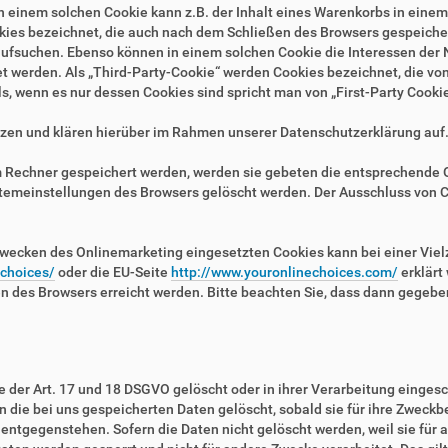
n einem solchen Cookie kann z.B. der Inhalt eines Warenkorbs in eine
kies bezeichnet, die auch nach dem Schließen des Browsers gespeichert
fsuchen. Ebenso können in einem solchen Cookie die Interessen der N
erden. Als „Third-Party-Cookie“ werden Cookies bezeichnet, die von 
, wenn es nur dessen Cookies sind spricht man von „First-Party Cookie
zen und klären hierüber im Rahmen unserer Datenschutzerklärung auf
em Rechner gespeichert werden, werden sie gebeten die entsprechende 
stemeinstellungen des Browsers gelöscht werden. Der Ausschluss von 
wecken des Onlinemarketing eingesetzten Cookies kann bei einer Vielza
/choices/
oder die EU-Seite
http://www.youronlinechoices.com/
erklärt
en des Browsers erreicht werden. Bitte beachten Sie, dass dann gegebe
der Art. 17 und 18 DSGVO gelöscht oder in ihrer Verarbeitung eingesc
die bei uns gespeicherten Daten gelöscht, sobald sie für ihre Zweckb
ntgegenstehen. Sofern die Daten nicht gelöscht werden, weil sie für a