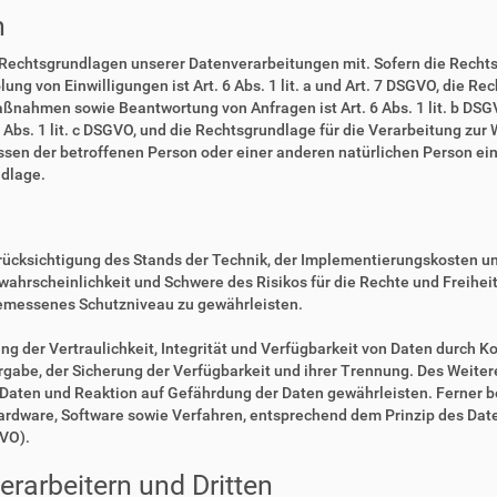
n
 Rechtsgrundlagen unserer Datenverarbeitungen mit. Sofern die Rechts
lung von Einwilligungen ist Art. 6 Abs. 1 lit. a und Art. 7 DSGVO, die R
ßnahmen sowie Beantwortung von Anfragen ist Art. 6 Abs. 1 lit. b DSGV
6 Abs. 1 lit. c DSGVO, und die Rechtsgrundlage für die Verarbeitung zur
eressen der betroffenen Person oder einer anderen natürlichen Person 
ndlage.
rücksichtigung des Stands der Technik, der Implementierungskosten u
swahrscheinlichkeit und Schwere des Risikos für die Rechte und Freihe
emessenes Schutzniveau zu gewährleisten.
der Vertraulichkeit, Integrität und Verfügbarkeit von Daten durch Ko
ergabe, der Sicherung der Verfügbarkeit und ihrer Trennung. Des Weiter
aten und Reaktion auf Gefährdung der Daten gewährleisten. Ferner b
Hardware, Software sowie Verfahren, entsprechend dem Prinzip des Da
GVO).
rarbeitern und Dritten