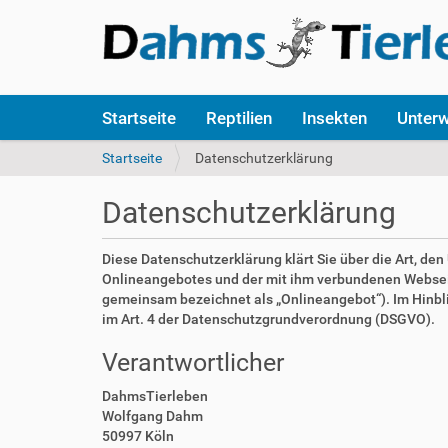
S
Startseite
Reptilien
Insekten
Unter
e
k
S
Startseite
Datenschutzerklärung
t
i
i
e
Datenschutzerklärung
o
s
n
i
e
n
Diese Datenschutzerklärung klärt Sie über die Art, d
n
d
Onlineangebotes und der mit ihm verbundenen Webseite
h
gemeinsam bezeichnet als „Onlineangebot“). Im Hinblick
i
im Art. 4 der Datenschutzgrundverordnung (DSGVO).
e
Verantwortlicher
r
:
DahmsTierleben
Wolfgang Dahm
50997 Köln