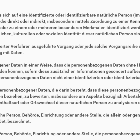
sich auf eine identifizierte oder identifizierbare natürliche Person (i
, die direkt oder indirekt, insbesondere mittels Zuordnung zu einer 
 oder zu einem oder mehreren besonderen Merkmalen identifiziert werd
ichen, kulturellen oder sozialen Identität dieser natürlichen Person sin
tisierter Verfahren ausgeführte Vorgang oder jede solche Vorgangsre
g mit Daten.
ner Daten in einer Weise, dass die personenbezogenen Daten ohne Hi
rden können, sofern diese zusätzlichen Informationen gesondert aufb
ersonenbezogenen Daten nicht einer identifizierten oder identifizier
ng personenbezogener Daten, die darin besteht, dass diese personenbe
son beziehen, zu bewerten, insbesondere um Aspekte bezüglich Arbeitsle
fenthaltsort oder Ortswechsel dieser natürlichen Person zu analysieren
ische Person, Behörde, Einrichtung oder andere Stelle, die allein oder 
et, bezeichnet.
e Person, Behörde, Einrichtung oder andere Stelle, die personenbezogen