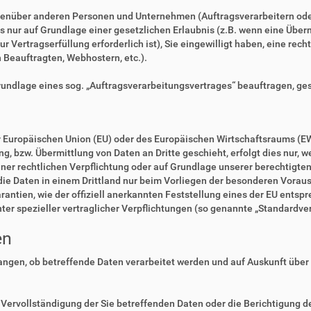
enüber anderen Personen und Unternehmen (Auftragsverarbeitern oder D
es nur auf Grundlage einer gesetzlichen Erlaubnis (z.B. wenn eine Überm
zur Vertragserfüllung erforderlich ist), Sie eingewilligt haben, eine rec
n Beauftragten, Webhostern, etc.).
Grundlage eines sog. „Auftragsverarbeitungsvertrages“ beauftragen, ge
der Europäischen Union (EU) oder des Europäischen Wirtschaftsraums (E
 bzw. Übermittlung von Daten an Dritte geschieht, erfolgt dies nur, we
einer rechtlichen Verpflichtung oder auf Grundlage unserer berechtigte
 die Daten in einem Drittland nur beim Vorliegen der besonderen Voraus
rantien, wie der offiziell anerkannten Feststellung eines der EU ents
nter spezieller vertraglicher Verpflichtungen (so genannte „Standardve
en
langen, ob betreffende Daten verarbeitet werden und auf Auskunft über
Vervollständigung der Sie betreffenden Daten oder die Berichtigung de