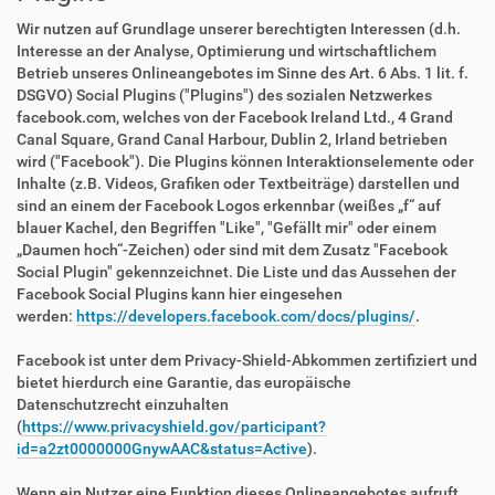
Wir nutzen auf Grundlage unserer berechtigten Interessen (d.h.
Interesse an der Analyse, Optimierung und wirtschaftlichem
Betrieb unseres Onlineangebotes im Sinne des Art. 6 Abs. 1 lit. f.
DSGVO) Social Plugins ("Plugins") des sozialen Netzwerkes
facebook.com, welches von der Facebook Ireland Ltd., 4 Grand
Canal Square, Grand Canal Harbour, Dublin 2, Irland betrieben
wird ("Facebook"). Die Plugins können Interaktionselemente oder
Inhalte (z.B. Videos, Grafiken oder Textbeiträge) darstellen und
sind an einem der Facebook Logos erkennbar (weißes „f“ auf
blauer Kachel, den Begriffen "Like", "Gefällt mir" oder einem
„Daumen hoch“-Zeichen) oder sind mit dem Zusatz "Facebook
Social Plugin" gekennzeichnet. Die Liste und das Aussehen der
Facebook Social Plugins kann hier eingesehen
werden:
https://developers.facebook.com/docs/plugins/
.
Facebook ist unter dem Privacy-Shield-Abkommen zertifiziert und
bietet hierdurch eine Garantie, das europäische
Datenschutzrecht einzuhalten
(
https://www.privacyshield.gov/participant?
id=a2zt0000000GnywAAC&status=Active
).
Wenn ein Nutzer eine Funktion dieses Onlineangebotes aufruft,