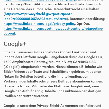
dem Privacy-Shield-Abkommen zertifiziert und bietet hierdurch
eine Garantie, das europäische Datenschutzrecht einzuhalten
(
https://www.privacyshield.gov/participant?
id=a2zt0000000L0UZAA0&status=Active
). Datenschutzerklärung:
https://www.linkedin.com/legal/privacy-policy
, Opt-Out:
https://www.linkedin.com/psettings/guest-controls/retargeting-
opt-out
.
Google+
Innerhalb unseres Onlineangebotes können Funktionen und
Inhalte der Plattform Google+, angeboten durch die Google LLC,
1600 Amphitheatre Parkway, Mountain View, CA 94043, USA
(„Google“), eingebunden werden. Hierzu können z.B. Inhalte wie
Bilder, Videos oder Texte und Schaltflächen gehören, mit denen
Nutzer Ihr Gefallen betreffend die Inhalte kundtun, den
Verfassern der Inhalte oder unsere Beiträge abonnieren können.
Sofern die Nutzer Mitglieder der Plattform Google+ sind, kann
Google den Aufruf der o.g. Inhalte und Funktionen den dortigen
Profilen der Nutzer zuordnen.
Google ist unter dem Privacy-Shield-Abkommen zertifiziert und