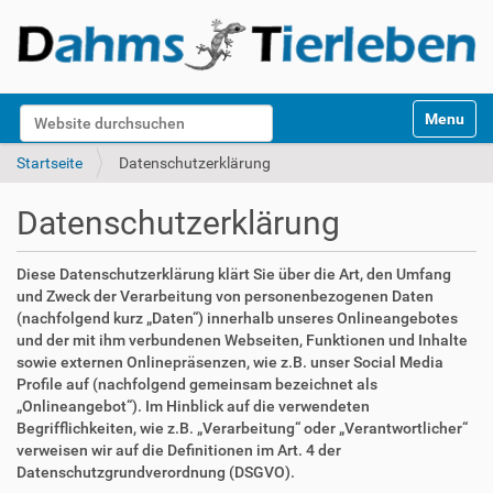
S
Website durchsuchen
Toggle na
e
k
Erweiterte Suche…
Startseite
Datenschutzerklärung
t
i
Datenschutzerklärung
o
n
e
Diese Datenschutzerklärung klärt Sie über die Art, den Umfang
n
und Zweck der Verarbeitung von personenbezogenen Daten
(nachfolgend kurz „Daten“) innerhalb unseres Onlineangebotes
und der mit ihm verbundenen Webseiten, Funktionen und Inhalte
sowie externen Onlinepräsenzen, wie z.B. unser Social Media
Profile auf (nachfolgend gemeinsam bezeichnet als
„Onlineangebot“). Im Hinblick auf die verwendeten
Begrifflichkeiten, wie z.B. „Verarbeitung“ oder „Verantwortlicher“
verweisen wir auf die Definitionen im Art. 4 der
Datenschutzgrundverordnung (DSGVO).