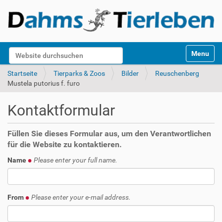
S
Website durchsuchen
Toggle na
e
k
Erweiterte Suche…
Startseite
Tierparks & Zoos
Bilder
Reuschenberg
t
Mustela putorius f. furo
i
o
Kontaktformular
n
e
n
Füllen Sie dieses Formular aus, um den Verantwortlichen
für die Website zu kontaktieren.
Name
Please enter your full name.
From
Please enter your e-mail address.