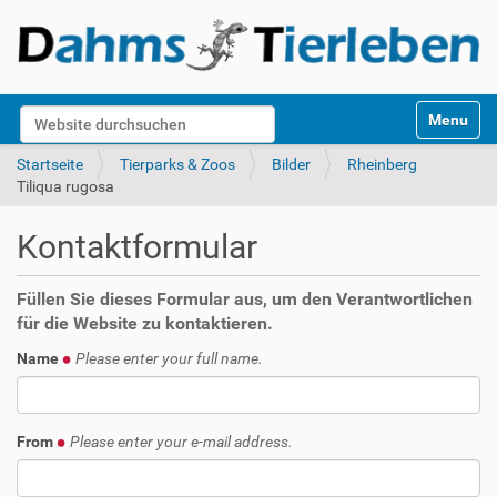
S
Website durchsuchen
Toggle na
e
k
Erweiterte Suche…
Startseite
Tierparks & Zoos
Bilder
Rheinberg
t
Tiliqua rugosa
i
o
Kontaktformular
n
e
n
Füllen Sie dieses Formular aus, um den Verantwortlichen
für die Website zu kontaktieren.
Name
Please enter your full name.
From
Please enter your e-mail address.