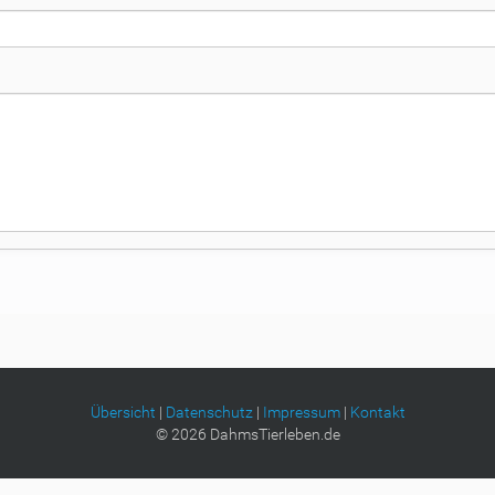
Übersicht
|
Datenschutz
|
Impressum
|
Kontakt
©
2026
DahmsTierleben.de