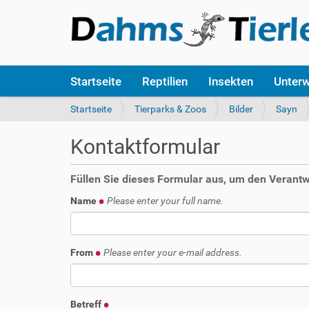
S
Startseite
Reptilien
Insekten
Unter
e
k
S
Startseite
Tierparks & Zoos
Bilder
Sayn
t
i
i
e
Kontaktformular
o
s
n
i
e
n
Füllen Sie dieses Formular aus, um den Verantwo
n
d
Name
Please enter your full name.
h
i
e
r
From
Please enter your e-mail address.
:
Betreff