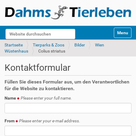
S
Website durchsuchen
Toggle na
e
k
Erweiterte Suche…
Startseite
Tierparks & Zoos
Bilder
Wien
t
Wüstenhaus
Colius striatus
i
o
Kontaktformular
n
e
n
Füllen Sie dieses Formular aus, um den Verantwortlichen
für die Website zu kontaktieren.
Name
Please enter your full name.
From
Please enter your e-mail address.