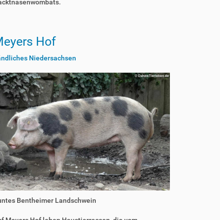
acktnasenwombats.
eyers Hof
ändliches Niedersachsen
untes Bentheimer Landschwein
f Meyers Hof leben Haustierrassen, die vom