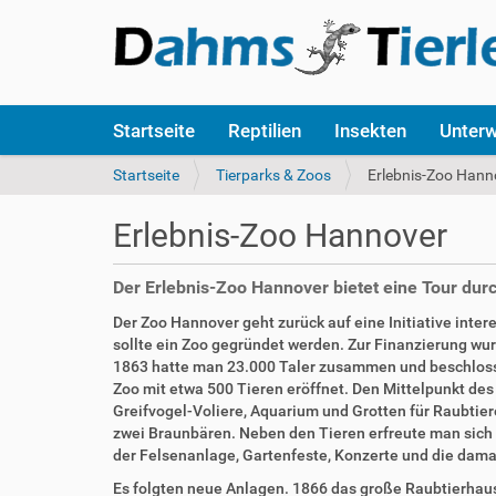
S
Startseite
Reptilien
Insekten
Unter
e
k
S
Startseite
Tierparks & Zoos
Erlebnis-Zoo Hann
t
i
i
e
Erlebnis-Zoo Hannover
o
s
n
i
e
n
Der Erlebnis-Zoo Hannover bietet eine Tour du
n
d
Der Zoo Hannover geht zurück auf eine Initiative inte
h
sollte ein Zoo gegründet werden. Zur Finanzierung wurd
i
1863 hatte man 23.000 Taler zusammen und beschloss
e
Zoo mit etwa 500 Tieren eröffnet. Den Mittelpunkt des 
r
Greifvogel-Voliere, Aquarium und Grotten für Raubti
:
zwei Braunbären. Neben den Tieren erfreute man sich 
der Felsenanlage, Gartenfeste, Konzerte und die dam
Es folgten neue Anlagen. 1866 das große Raubtierhaus