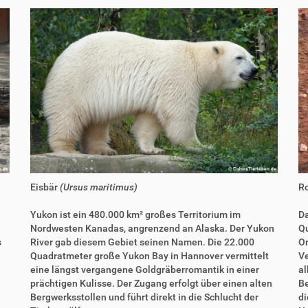
Eisbär
(Ursus maritimus)
R
Yukon ist ein 480.000 km² großes Territorium im
Da
Nordwesten Kanadas, angrenzend an Alaska. Der Yukon
Qu
s
River gab diesem Gebiet seinen Namen. Die 22.000
Or
Quadratmeter große Yukon Bay in Hannover vermittelt
Ve
eine längst vergangene Goldgräberromantik in einer
al
prächtigen Kulisse. Der Zugang erfolgt über einen alten
Be
Bergwerksstollen und führt direkt in die Schlucht der
di