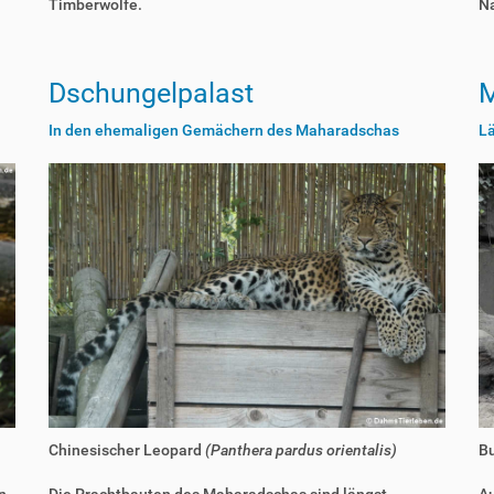
Timberwölfe.
N
Dschungelpalast
M
In den ehemaligen Gemächern des Maharadschas
L
Chinesischer Leopard
(Panthera pardus orientalis)
B
n
Die Prachtbauten des Maharadschas sind längst
Au