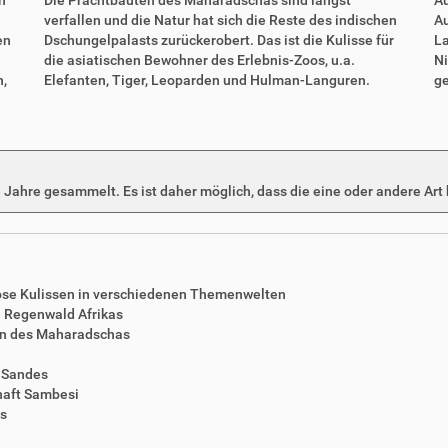
verfallen und die Natur hat sich die Reste des indischen
Au
en
Dschungelpalasts zurückerobert. Das ist die Kulisse für
La
die asiatischen Bewohner des Erlebnis-Zoos, u.a.
Ni
n,
Elefanten, Tiger, Leoparden und Hulman-Languren.
ge
 Jahre gesammelt. Es ist daher möglich, dass die eine oder andere Art 
iose Kulissen in verschiedenen Themenwelten
n Regenwald Afrikas
rn des Maharadschas
n Sandes
chaft Sambesi
is