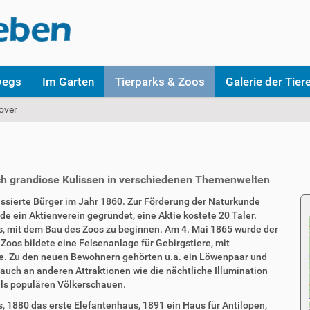
wegs
Im Garten
Tierparks & Zoos
Galerie der Tier
over
rch grandiose Kulissen in verschiedenen Themenwelten
ressierte Bürger im Jahr 1860. Zur Förderung der Naturkunde
e ein Aktienverein gegründet, eine Aktie kostete 20 Taler.
, mit dem Bau des Zoos zu beginnen. Am 4. Mai 1865 wurde der
Zoos bildete eine Felsenanlage für Gebirgstiere, mit
ere. Zu den neuen Bewohnern gehörten u.a. ein Löwenpaar und
auch an anderen Attraktionen wie die nächtliche Illumination
als populären Völkerschauen.
, 1880 das erste Elefantenhaus, 1891 ein Haus für Antilopen,