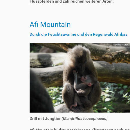
Flusspferden und zahlreichen weiteren Arten.
Afi Mountain
Durch die Feuchtsavanne und den Regenwald Afrikas
Drill mit Jungtier
(Mandrillus leucophaeus)
Afi Mountain bildet verschiedene Klimazonen nach, vo