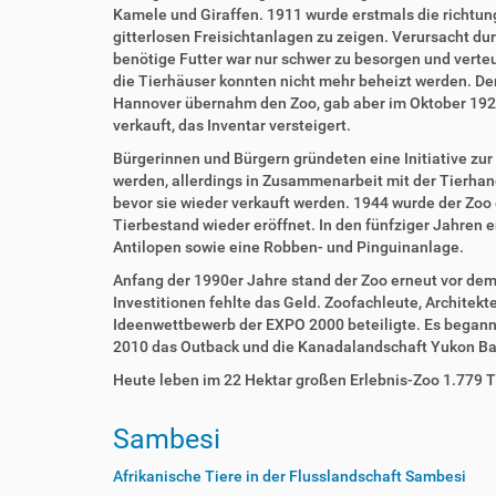
Kamele und Giraffen. 1911 wurde erstmals die richtu
gitterlosen Freisichtanlagen zu zeigen. Verursacht du
benötige Futter war nur schwer zu besorgen und verteu
die Tierhäuser konnten nicht mehr beheizt werden. Der
Hannover übernahm den Zoo, gab aber im Oktober 1922
verkauft, das Inventar versteigert.
Bürgerinnen und Bürgern gründeten eine Initiative zur
werden, allerdings in Zusammenarbeit mit der Tierhan
bevor sie wieder verkauft werden. 1944 wurde der Zoo
Tierbestand wieder eröffnet. In den fünfziger Jahren 
Antilopen sowie eine Robben- und Pinguinanlage.
Anfang der 1990er Jahre stand der Zoo erneut vor dem
Investitionen fehlte das Geld. Zoofachleute, Architek
Ideenwettbewerb der EXPO 2000 beteiligte. Es begann
2010 das Outback und die Kanadalandschaft Yukon Bay
Heute leben im 22 Hektar großen Erlebnis-Zoo 1.779 T
Sambesi
Afrikanische Tiere in der Flusslandschaft Sambesi