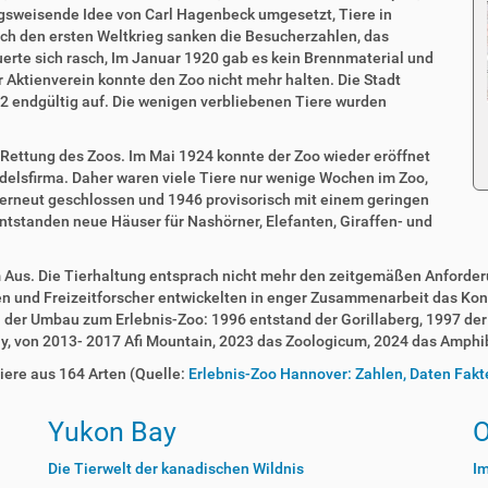
ngsweisende Idee von Carl Hagenbeck umgesetzt, Tiere in
rch den ersten Weltkrieg sanken die Besucherzahlen, das
erte sich rasch, Im Januar 1920 gab es kein Brennmaterial und
 Aktienverein konnte den Zoo nicht mehr halten. Die Stadt
 endgültig auf. Die wenigen verbliebenen Tiere wurden
 Rettung des Zoos. Im Mai 1924 konnte der Zoo wieder eröffnet
delsfirma. Daher waren viele Tiere nur wenige Wochen im Zoo,
 erneut geschlossen und 1946 provisorisch mit einem geringen
entstanden neue Häuser für Nashörner, Elefanten, Giraffen- und
 Aus. Die Tierhaltung entsprach nicht mehr den zeitgemäßen Anforderu
ten und Freizeitforscher entwickelten in enger Zusammenarbeit das Kon
 der Umbau zum Erlebnis-Zoo: 1996 entstand der Gorillaberg, 1997 de
, von 2013- 2017 Afi Mountain, 2023 das Zoologicum, 2024 das Amphi
iere aus 164 Arten (Quelle:
Erlebnis-Zoo Hannover: Zahlen, Daten Fakt
Yukon Bay
O
Die Tierwelt der kanadischen Wildnis
Im