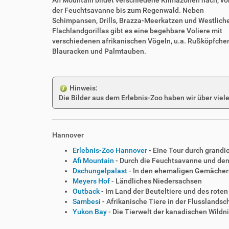
der Feuchtsavanne bis zum Regenwald. Neben
Schimpansen, Drills, Brazza-Meerkatzen und Westlich
Flachlandgorillas gibt es eine begehbare Voliere mit
verschiedenen afrikanischen Vögeln, u.a. Rußköpfche
Blauracken und Palmtauben.
Hinweis:
Die Bilder aus dem Erlebnis-Zoo haben wir über viele
Hannover
Erlebnis-Zoo Hannover
- Eine Tour durch grand
Afi Mountain
- Durch die Feuchtsavanne und de
Dschungelpalast
- In den ehemaligen Gemäche
Meyers Hof
- Ländliches Niedersachsen
Outback
- Im Land der Beuteltiere und des rote
Sambesi
- Afrikanische Tiere in der Flusslands
Yukon Bay
- Die Tierwelt der kanadischen Wildn