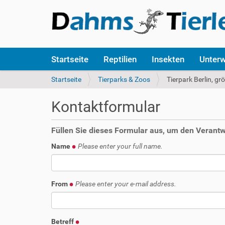
S
Startseite
Reptilien
Insekten
Unter
e
k
S
Startseite
Tierparks & Zoos
Tierpark Berlin, gr
t
i
i
e
Kontaktformular
o
s
n
i
e
n
Füllen Sie dieses Formular aus, um den Verantwo
n
d
Name
Please enter your full name.
h
i
e
r
From
Please enter your e-mail address.
:
Betreff