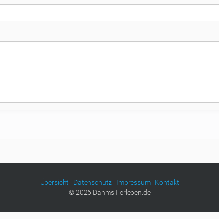
Übersicht
|
Datenschutz
|
Impressum
|
Kontakt
©
2026
DahmsTierleben.de