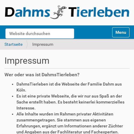
S
Website durchsuchen
Toggle na
e
k
Erweiterte Suche…
Startseite
Impressum
t
i
Impressum
o
n
e
Wer oder was ist DahmsTierleben?
n
DahmsTierleben ist die Webseite der Familie Dahm aus
Köln.
Es ist eine private Webseite, die wir nur aus Spaß an der
Sache erstellt haben. Es besteht keinerlei kommerzielles
Interesse.
Alle Inhalte wurden im Rahmen privater Aktivitäten
zusammengetragen. Sie stammen aus eigenen
Erfahrungen, ergänzt um Informationen anderer Züchter
und Angaben aus der Fachliteratur und Fachexperten.