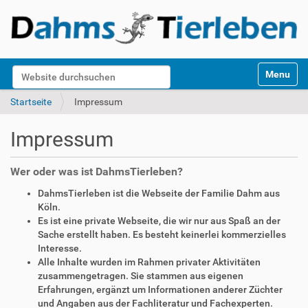
S
Website durchsuchen
Toggle na
e
k
Erweiterte Suche…
Startseite
Impressum
t
i
Impressum
o
n
e
Wer oder was ist DahmsTierleben?
n
DahmsTierleben ist die Webseite der Familie Dahm aus
Köln.
Es ist eine private Webseite, die wir nur aus Spaß an der
Sache erstellt haben. Es besteht keinerlei kommerzielles
Interesse.
Alle Inhalte wurden im Rahmen privater Aktivitäten
zusammengetragen. Sie stammen aus eigenen
Erfahrungen, ergänzt um Informationen anderer Züchter
und Angaben aus der Fachliteratur und Fachexperten.