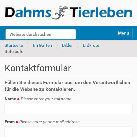
S
Website durchsuchen
Toggle na
e
k
Erweiterte Suche…
Startseite
Im Garten
Bilder
Erdkröte
t
Bufo bufo
i
o
Kontaktformular
n
e
n
Füllen Sie dieses Formular aus, um den Verantwortlichen
für die Website zu kontaktieren.
Name
Please enter your full name.
From
Please enter your e-mail address.