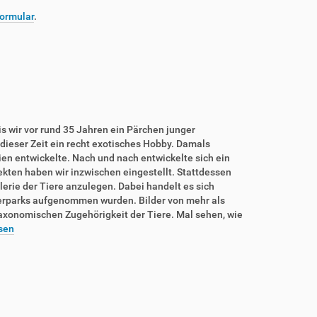
ormular
.
is wir vor rund 35 Jahren ein Pärchen junger
dieser Zeit ein recht exotisches Hobby. Damals
rien entwickelte. Nach und nach entwickelte sich ein
sekten haben wir inzwischen eingestellt. Stattdessen
lerie der Tiere anzulegen. Dabei handelt es sich
ierparks aufgenommen wurden. Bilder von mehr als
taxonomischen Zugehörigkeit der Tiere. Mal sehen, wie
sen