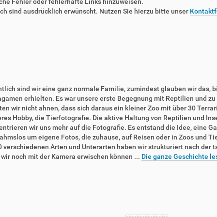
liche Fehler oder fehlerhafte Links hinzuweisen.
 sind ausdrücklich erwünscht. Nutzen Sie hierzu bitte unser
Kontaktf
tlich sind wir eine ganz normale Familie, zumindest glauben wir das, b
agamen erhielten. Es war unsere erste Begegnung mit Reptilien und zu 
en wir nicht ahnen, dass sich daraus ein kleiner Zoo mit über 30 Terra
res Hobby, die Tierfotografie. Die aktive Haltung von Reptilien und In
ntrieren wir uns mehr auf die Fotografie. Es entstand die Idee, eine Ga
ahmslos um eigene Fotos, die zuhause, auf Reisen oder in Zoos und T
0 verschiedenen Arten und Unterarten haben wir strukturiert nach der 
e wir noch mit der Kamera erwischen können ...
Die ganze Geschichte le