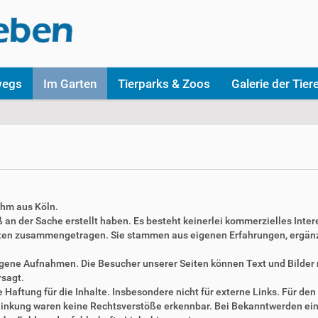
wegs
Im Garten
Tierparks & Zoos
Galerie der Tier
ahm aus Köln.
aß an der Sache erstellt haben. Es besteht keinerlei kommerzielles Inter
täten zusammengetragen. Sie stammen aus eigenen Erfahrungen, ergän
 eigene Aufnahmen. Die Besucher unserer Seiten können Text und Bilde
rsagt.
Haftung für die Inhalte. Insbesondere nicht für externe Links. Für den 
erlinkung waren keine Rechtsverstöße erkennbar. Bei Bekanntwerden ei