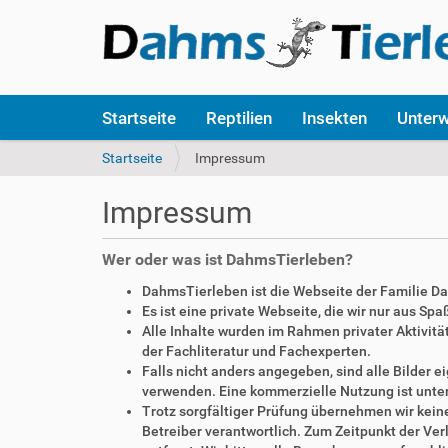
S
Startseite
Reptilien
Insekten
Unter
e
k
S
Startseite
Impressum
t
i
i
e
Impressum
o
s
n
i
e
n
Wer oder was ist DahmsTierleben?
n
d
DahmsTierleben ist die Webseite der Familie D
h
Es ist eine private Webseite, die wir nur aus Sp
i
Alle Inhalte wurden im Rahmen privater Aktivi
e
der Fachliteratur und Fachexperten.
r
Falls nicht anders angegeben, sind alle Bilder
:
verwenden. Eine kommerzielle Nutzung ist unte
Trotz sorgfältiger Prüfung übernehmen wir keine 
Betreiber verantwortlich. Zum Zeitpunkt der V