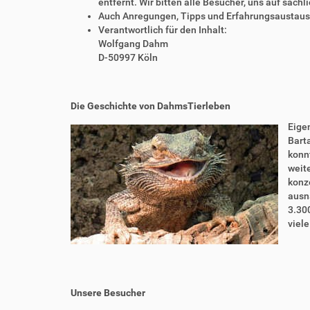
entfernt. Wir bitten alle Besucher, uns auf sach
Auch Anregungen, Tipps und Erfahrungsaustausch
Verantwortlich für den Inhalt:
Wolfgang Dahm
D-50997 Köln
Die Geschichte von DahmsTierleben
Eigen
Bart
konnt
weite
konze
ausn
3.30
viel
Unsere Besucher