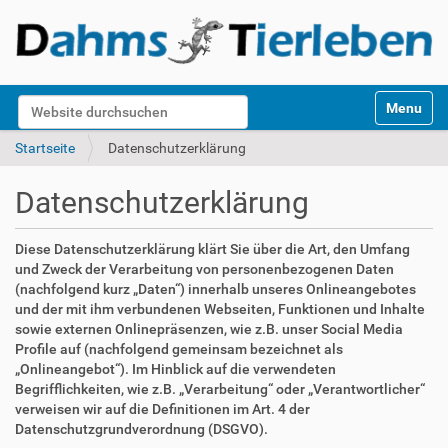
S
Website durchsuchen
Toggle na
e
k
Erweiterte Suche…
Startseite
Datenschutzerklärung
t
i
Datenschutzerklärung
o
n
e
Diese Datenschutzerklärung klärt Sie über die Art, den Umfang
n
und Zweck der Verarbeitung von personenbezogenen Daten
(nachfolgend kurz „Daten“) innerhalb unseres Onlineangebotes
und der mit ihm verbundenen Webseiten, Funktionen und Inhalte
sowie externen Onlinepräsenzen, wie z.B. unser Social Media
Profile auf (nachfolgend gemeinsam bezeichnet als
„Onlineangebot“). Im Hinblick auf die verwendeten
Begrifflichkeiten, wie z.B. „Verarbeitung“ oder „Verantwortlicher“
verweisen wir auf die Definitionen im Art. 4 der
Datenschutzgrundverordnung (DSGVO).