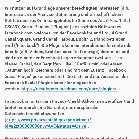
Wir nutzen auf Grundlage unserer berechtigten Interessen (d.h.
Interesse an der Analyse, Optimierung und wirtschaftlichem
Betrieb unseres Onlineangebotes im Sinne des Art. 6 Abs. 1 lit. f.
DSGVO) Social Plugins ("Plugins") des sozialen Netzwerkes
facebook.com, welches von der Facebook Ireland Ltd., 4 Grand
Canal Square, Grand Canal Harbour, Dublin 2, Irland betrieben
wird ("Facebook"). Die Plugins können Interaktionselemente oder
Inhalte (z.B. Videos, Grafiken oder Textbeiträge) darstellen und
sind an einem der Facebook Logos erkennbar (weißes „f“ auf
blauer Kachel, den Begriffen "Like", "Gefällt mir" oder einem
„Daumen hoch“-Zeichen) oder sind mit dem Zusatz "Facebook
Social Plugin" gekennzeichnet. Die Liste und das Aussehen der
Facebook Social Plugins kann hier eingesehen
werden:
https://developers.facebook.com/docs/plugins/
.
Facebook ist unter dem Privacy-Shield-Abkommen zertifiziert und
bietet hierdurch eine Garantie, das europäische
Datenschutzrecht einzuhalten
(
https://www.privacyshield.gov/participant?
id=a2zt0000000GnywAAC&status=Active
).
Wenn ein Nutzer eine Funktion dieses Onlineangebotes aufruft,