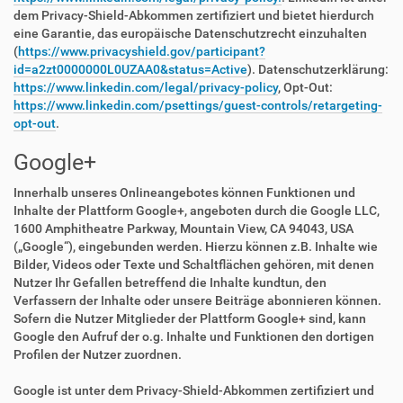
dem Privacy-Shield-Abkommen zertifiziert und bietet hierdurch
eine Garantie, das europäische Datenschutzrecht einzuhalten
(
https://www.privacyshield.gov/participant?
id=a2zt0000000L0UZAA0&status=Active
). Datenschutzerklärung:
https://www.linkedin.com/legal/privacy-policy
, Opt-Out:
https://www.linkedin.com/psettings/guest-controls/retargeting-
opt-out
.
Google+
Innerhalb unseres Onlineangebotes können Funktionen und
Inhalte der Plattform Google+, angeboten durch die Google LLC,
1600 Amphitheatre Parkway, Mountain View, CA 94043, USA
(„Google“), eingebunden werden. Hierzu können z.B. Inhalte wie
Bilder, Videos oder Texte und Schaltflächen gehören, mit denen
Nutzer Ihr Gefallen betreffend die Inhalte kundtun, den
Verfassern der Inhalte oder unsere Beiträge abonnieren können.
Sofern die Nutzer Mitglieder der Plattform Google+ sind, kann
Google den Aufruf der o.g. Inhalte und Funktionen den dortigen
Profilen der Nutzer zuordnen.
Google ist unter dem Privacy-Shield-Abkommen zertifiziert und