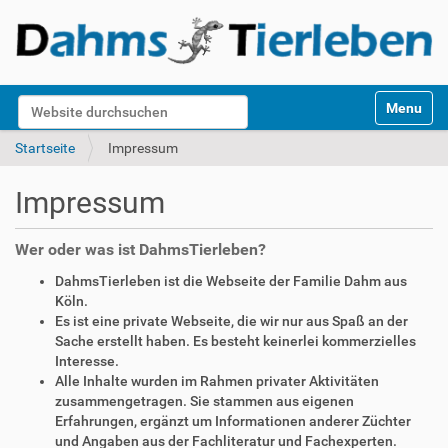
S
Website durchsuchen
Toggle na
e
k
Erweiterte Suche…
Startseite
Impressum
t
i
Impressum
o
n
e
Wer oder was ist DahmsTierleben?
n
DahmsTierleben ist die Webseite der Familie Dahm aus
Köln.
Es ist eine private Webseite, die wir nur aus Spaß an der
Sache erstellt haben. Es besteht keinerlei kommerzielles
Interesse.
Alle Inhalte wurden im Rahmen privater Aktivitäten
zusammengetragen. Sie stammen aus eigenen
Erfahrungen, ergänzt um Informationen anderer Züchter
und Angaben aus der Fachliteratur und Fachexperten.