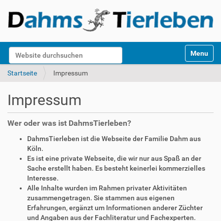
S
Website durchsuchen
Toggle na
e
k
Erweiterte Suche…
Startseite
Impressum
t
i
Impressum
o
n
e
Wer oder was ist DahmsTierleben?
n
DahmsTierleben ist die Webseite der Familie Dahm aus
Köln.
Es ist eine private Webseite, die wir nur aus Spaß an der
Sache erstellt haben. Es besteht keinerlei kommerzielles
Interesse.
Alle Inhalte wurden im Rahmen privater Aktivitäten
zusammengetragen. Sie stammen aus eigenen
Erfahrungen, ergänzt um Informationen anderer Züchter
und Angaben aus der Fachliteratur und Fachexperten.