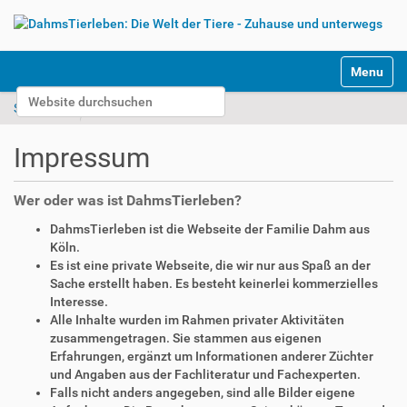
S
Toggle na
e
Website durchsuchen
k
Startseite
Impressum
t
Erweiterte Suche…
i
Impressum
o
n
e
Wer oder was ist DahmsTierleben?
n
DahmsTierleben ist die Webseite der Familie Dahm aus
Köln.
Es ist eine private Webseite, die wir nur aus Spaß an der
Sache erstellt haben. Es besteht keinerlei kommerzielles
Interesse.
Alle Inhalte wurden im Rahmen privater Aktivitäten
zusammengetragen. Sie stammen aus eigenen
Erfahrungen, ergänzt um Informationen anderer Züchter
und Angaben aus der Fachliteratur und Fachexperten.
Falls nicht anders angegeben, sind alle Bilder eigene