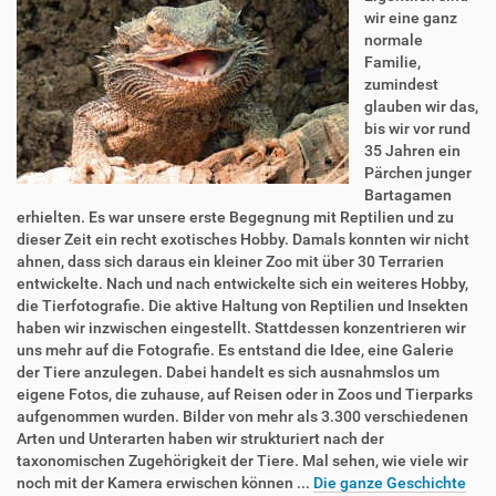
wir eine ganz
normale
Familie,
zumindest
glauben wir das,
bis wir vor rund
35 Jahren ein
Pärchen junger
Bartagamen
erhielten. Es war unsere erste Begegnung mit Reptilien und zu
dieser Zeit ein recht exotisches Hobby. Damals konnten wir nicht
ahnen, dass sich daraus ein kleiner Zoo mit über 30 Terrarien
entwickelte. Nach und nach entwickelte sich ein weiteres Hobby,
die Tierfotografie. Die aktive Haltung von Reptilien und Insekten
haben wir inzwischen eingestellt. Stattdessen konzentrieren wir
uns mehr auf die Fotografie. Es entstand die Idee, eine Galerie
der Tiere anzulegen. Dabei handelt es sich ausnahmslos um
eigene Fotos, die zuhause, auf Reisen oder in Zoos und Tierparks
aufgenommen wurden. Bilder von mehr als 3.300 verschiedenen
Arten und Unterarten haben wir strukturiert nach der
taxonomischen Zugehörigkeit der Tiere. Mal sehen, wie viele wir
noch mit der Kamera erwischen können ...
Die ganze Geschichte