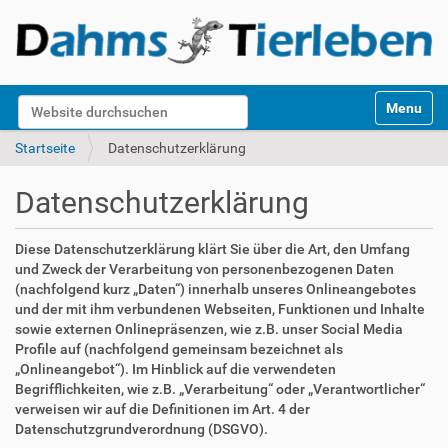
S
Website durchsuchen
Toggle na
e
k
Erweiterte Suche…
Startseite
Datenschutzerklärung
t
i
Datenschutzerklärung
o
n
e
Diese Datenschutzerklärung klärt Sie über die Art, den Umfang
n
und Zweck der Verarbeitung von personenbezogenen Daten
(nachfolgend kurz „Daten“) innerhalb unseres Onlineangebotes
und der mit ihm verbundenen Webseiten, Funktionen und Inhalte
sowie externen Onlinepräsenzen, wie z.B. unser Social Media
Profile auf (nachfolgend gemeinsam bezeichnet als
„Onlineangebot“). Im Hinblick auf die verwendeten
Begrifflichkeiten, wie z.B. „Verarbeitung“ oder „Verantwortlicher“
verweisen wir auf die Definitionen im Art. 4 der
Datenschutzgrundverordnung (DSGVO).