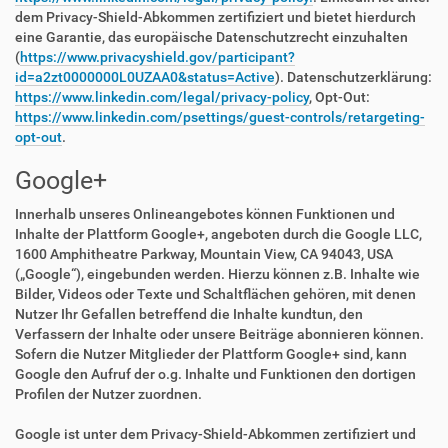
dem Privacy-Shield-Abkommen zertifiziert und bietet hierdurch
eine Garantie, das europäische Datenschutzrecht einzuhalten
(
https://www.privacyshield.gov/participant?
id=a2zt0000000L0UZAA0&status=Active
). Datenschutzerklärung:
https://www.linkedin.com/legal/privacy-policy
, Opt-Out:
https://www.linkedin.com/psettings/guest-controls/retargeting-
opt-out
.
Google+
Innerhalb unseres Onlineangebotes können Funktionen und
Inhalte der Plattform Google+, angeboten durch die Google LLC,
1600 Amphitheatre Parkway, Mountain View, CA 94043, USA
(„Google“), eingebunden werden. Hierzu können z.B. Inhalte wie
Bilder, Videos oder Texte und Schaltflächen gehören, mit denen
Nutzer Ihr Gefallen betreffend die Inhalte kundtun, den
Verfassern der Inhalte oder unsere Beiträge abonnieren können.
Sofern die Nutzer Mitglieder der Plattform Google+ sind, kann
Google den Aufruf der o.g. Inhalte und Funktionen den dortigen
Profilen der Nutzer zuordnen.
Google ist unter dem Privacy-Shield-Abkommen zertifiziert und