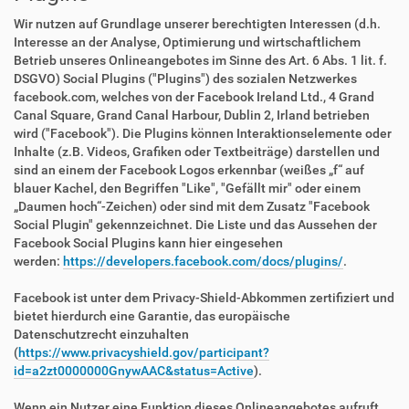
Wir nutzen auf Grundlage unserer berechtigten Interessen (d.h.
Interesse an der Analyse, Optimierung und wirtschaftlichem
Betrieb unseres Onlineangebotes im Sinne des Art. 6 Abs. 1 lit. f.
DSGVO) Social Plugins ("Plugins") des sozialen Netzwerkes
facebook.com, welches von der Facebook Ireland Ltd., 4 Grand
Canal Square, Grand Canal Harbour, Dublin 2, Irland betrieben
wird ("Facebook"). Die Plugins können Interaktionselemente oder
Inhalte (z.B. Videos, Grafiken oder Textbeiträge) darstellen und
sind an einem der Facebook Logos erkennbar (weißes „f“ auf
blauer Kachel, den Begriffen "Like", "Gefällt mir" oder einem
„Daumen hoch“-Zeichen) oder sind mit dem Zusatz "Facebook
Social Plugin" gekennzeichnet. Die Liste und das Aussehen der
Facebook Social Plugins kann hier eingesehen
werden:
https://developers.facebook.com/docs/plugins/
.
Facebook ist unter dem Privacy-Shield-Abkommen zertifiziert und
bietet hierdurch eine Garantie, das europäische
Datenschutzrecht einzuhalten
(
https://www.privacyshield.gov/participant?
id=a2zt0000000GnywAAC&status=Active
).
Wenn ein Nutzer eine Funktion dieses Onlineangebotes aufruft,