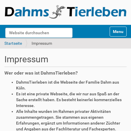
S
Website durchsuchen
Toggle na
e
k
Erweiterte Suche…
Startseite
Impressum
t
i
Impressum
o
n
e
Wer oder was ist DahmsTierleben?
n
DahmsTierleben ist die Webseite der Familie Dahm aus
Köln.
Es ist eine private Webseite, die wir nur aus Spaß an der
Sache erstellt haben. Es besteht keinerlei kommerzielles
Interesse.
Alle Inhalte wurden im Rahmen privater Aktivitäten
zusammengetragen. Sie stammen aus eigenen
Erfahrungen, ergänzt um Informationen anderer Züchter
und Angaben aus der Fachliteratur und Fachexperten.