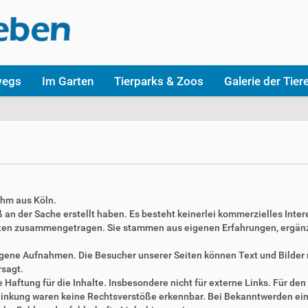
wegs
Im Garten
Tierparks & Zoos
Galerie der Tier
ahm aus Köln.
aß an der Sache erstellt haben. Es besteht keinerlei kommerzielles Inter
täten zusammengetragen. Sie stammen aus eigenen Erfahrungen, ergän
 eigene Aufnahmen. Die Besucher unserer Seiten können Text und Bilde
rsagt.
Haftung für die Inhalte. Insbesondere nicht für externe Links. Für den 
erlinkung waren keine Rechtsverstöße erkennbar. Bei Bekanntwerden ei