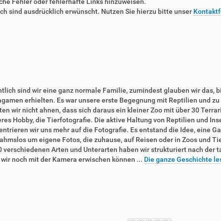
liche Fehler oder fehlerhafte Links hinzuweisen.
 sind ausdrücklich erwünscht. Nutzen Sie hierzu bitte unser
Kontaktf
tlich sind wir eine ganz normale Familie, zumindest glauben wir das, b
agamen erhielten. Es war unsere erste Begegnung mit Reptilien und zu 
en wir nicht ahnen, dass sich daraus ein kleiner Zoo mit über 30 Terra
res Hobby, die Tierfotografie. Die aktive Haltung von Reptilien und In
ntrieren wir uns mehr auf die Fotografie. Es entstand die Idee, eine Ga
ahmslos um eigene Fotos, die zuhause, auf Reisen oder in Zoos und T
0 verschiedenen Arten und Unterarten haben wir strukturiert nach der 
e wir noch mit der Kamera erwischen können ...
Die ganze Geschichte le