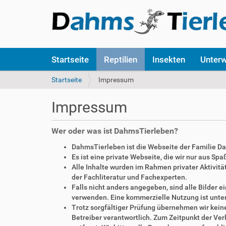
S
Startseite
Reptilien
Insekten
Unter
e
k
S
Startseite
Impressum
t
i
i
e
Impressum
o
s
n
i
e
n
Wer oder was ist DahmsTierleben?
n
d
DahmsTierleben ist die Webseite der Familie D
h
Es ist eine private Webseite, die wir nur aus Sp
i
Alle Inhalte wurden im Rahmen privater Aktivi
e
der Fachliteratur und Fachexperten.
r
Falls nicht anders angegeben, sind alle Bilder
:
verwenden. Eine kommerzielle Nutzung ist unte
Trotz sorgfältiger Prüfung übernehmen wir keine 
Betreiber verantwortlich. Zum Zeitpunkt der V