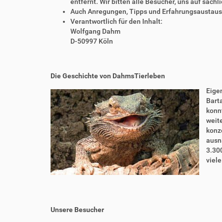
entfernt. Wir bitten alle Besucher, uns auf sach
Auch Anregungen, Tipps und Erfahrungsaustausch
Verantwortlich für den Inhalt:
Wolfgang Dahm
D-50997 Köln
Die Geschichte von DahmsTierleben
Eigen
Bart
konnt
weite
konze
ausn
3.30
viel
Unsere Besucher