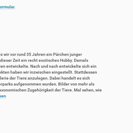
ormular
.
is wir vor rund 35 Jahren ein Pärchen junger
dieser Zeit ein recht exotisches Hobby. Damals
rien entwickelte. Nach und nach entwickelte sich ein
sekten haben wir inzwischen eingestellt. Stattdessen
lerie der Tiere anzulegen. Dabei handelt es sich
ierparks aufgenommen wurden. Bilder von mehr als
taxonomischen Zugehörigkeit der Tiere. Mal sehen, wie
sen