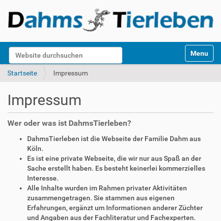
S
Website durchsuchen
Toggle na
e
k
Erweiterte Suche…
Startseite
Impressum
t
i
Impressum
o
n
e
Wer oder was ist DahmsTierleben?
n
DahmsTierleben ist die Webseite der Familie Dahm aus
Köln.
Es ist eine private Webseite, die wir nur aus Spaß an der
Sache erstellt haben. Es besteht keinerlei kommerzielles
Interesse.
Alle Inhalte wurden im Rahmen privater Aktivitäten
zusammengetragen. Sie stammen aus eigenen
Erfahrungen, ergänzt um Informationen anderer Züchter
und Angaben aus der Fachliteratur und Fachexperten.