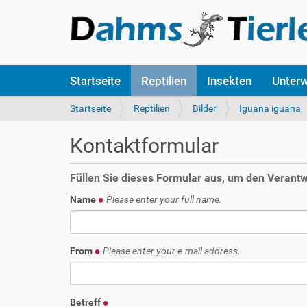
S
Startseite
Reptilien
Insekten
Unter
e
k
S
Startseite
Reptilien
Bilder
Iguana iguana
t
i
i
e
Kontaktformular
o
s
n
i
e
n
Füllen Sie dieses Formular aus, um den Verantwo
n
d
Name
Please enter your full name.
h
i
e
r
From
Please enter your e-mail address.
:
Betreff