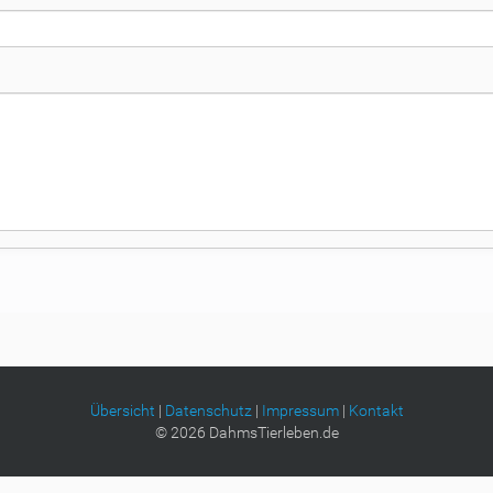
Übersicht
|
Datenschutz
|
Impressum
|
Kontakt
©
2026
DahmsTierleben.de