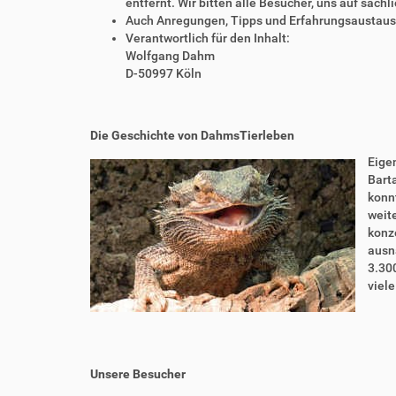
entfernt. Wir bitten alle Besucher, uns auf sach
Auch Anregungen, Tipps und Erfahrungsaustausch
Verantwortlich für den Inhalt:
Wolfgang Dahm
D-50997 Köln
Die Geschichte von DahmsTierleben
Eigen
Bart
konnt
weite
konze
ausn
3.30
viel
Unsere Besucher