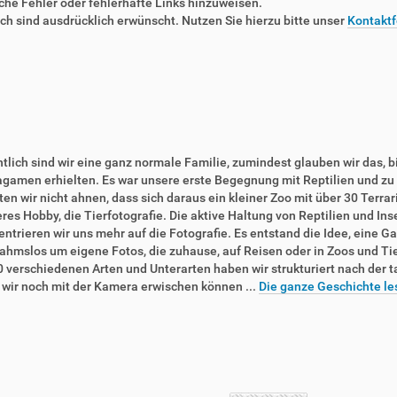
liche Fehler oder fehlerhafte Links hinzuweisen.
 sind ausdrücklich erwünscht. Nutzen Sie hierzu bitte unser
Kontaktf
tlich sind wir eine ganz normale Familie, zumindest glauben wir das, b
agamen erhielten. Es war unsere erste Begegnung mit Reptilien und zu 
en wir nicht ahnen, dass sich daraus ein kleiner Zoo mit über 30 Terra
res Hobby, die Tierfotografie. Die aktive Haltung von Reptilien und In
ntrieren wir uns mehr auf die Fotografie. Es entstand die Idee, eine Ga
ahmslos um eigene Fotos, die zuhause, auf Reisen oder in Zoos und T
0 verschiedenen Arten und Unterarten haben wir strukturiert nach der 
e wir noch mit der Kamera erwischen können ...
Die ganze Geschichte le