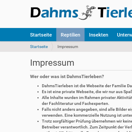
S
Startseite
Reptilien
Insekten
Unter
e
k
S
Startseite
Impressum
t
i
i
e
Impressum
o
s
n
i
e
n
Wer oder was ist DahmsTierleben?
n
d
DahmsTierleben ist die Webseite der Familie D
h
Es ist eine private Webseite, die wir nur aus Sp
i
Alle Inhalte wurden im Rahmen privater Aktivi
e
der Fachliteratur und Fachexperten.
r
Falls nicht anders angegeben, sind alle Bilder
:
verwenden. Eine kommerzielle Nutzung ist unte
Trotz sorgfältiger Prüfung übernehmen wir keine 
Betreiber verantwortlich. Zum Zeitpunkt der V