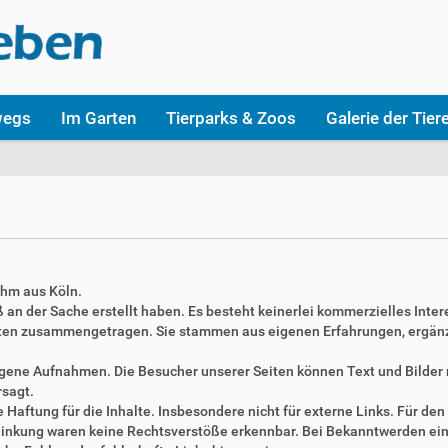
wegs
Im Garten
Tierparks & Zoos
Galerie der Tier
ahm aus Köln.
aß an der Sache erstellt haben. Es besteht keinerlei kommerzielles Inter
täten zusammengetragen. Sie stammen aus eigenen Erfahrungen, ergän
 eigene Aufnahmen. Die Besucher unserer Seiten können Text und Bilde
rsagt.
Haftung für die Inhalte. Insbesondere nicht für externe Links. Für den 
erlinkung waren keine Rechtsverstöße erkennbar. Bei Bekanntwerden ei