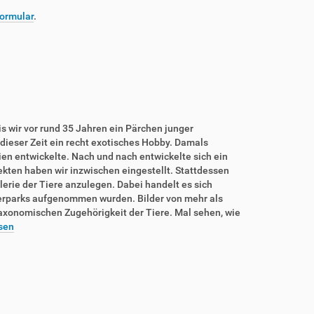
ormular
.
is wir vor rund 35 Jahren ein Pärchen junger
dieser Zeit ein recht exotisches Hobby. Damals
rien entwickelte. Nach und nach entwickelte sich ein
sekten haben wir inzwischen eingestellt. Stattdessen
lerie der Tiere anzulegen. Dabei handelt es sich
ierparks aufgenommen wurden. Bilder von mehr als
taxonomischen Zugehörigkeit der Tiere. Mal sehen, wie
sen