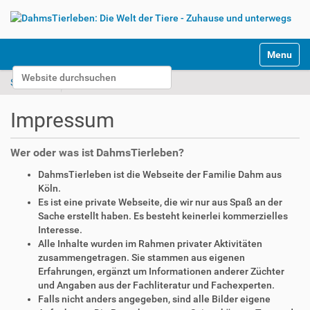
S
Toggle na
e
Website durchsuchen
k
Startseite
Impressum
t
Erweiterte Suche…
i
Impressum
o
n
e
Wer oder was ist DahmsTierleben?
n
DahmsTierleben ist die Webseite der Familie Dahm aus
Köln.
Es ist eine private Webseite, die wir nur aus Spaß an der
Sache erstellt haben. Es besteht keinerlei kommerzielles
Interesse.
Alle Inhalte wurden im Rahmen privater Aktivitäten
zusammengetragen. Sie stammen aus eigenen
Erfahrungen, ergänzt um Informationen anderer Züchter
und Angaben aus der Fachliteratur und Fachexperten.
Falls nicht anders angegeben, sind alle Bilder eigene