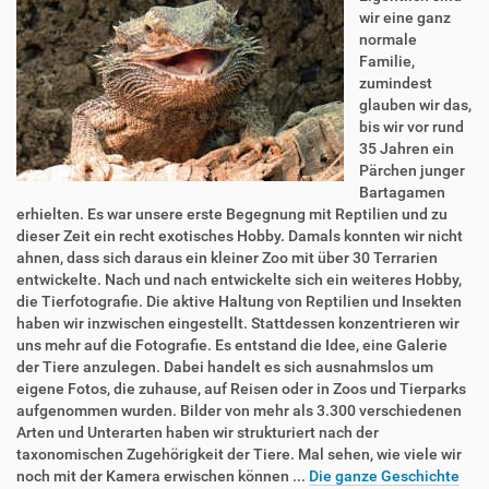
wir eine ganz
normale
Familie,
zumindest
glauben wir das,
bis wir vor rund
35 Jahren ein
Pärchen junger
Bartagamen
erhielten. Es war unsere erste Begegnung mit Reptilien und zu
dieser Zeit ein recht exotisches Hobby. Damals konnten wir nicht
ahnen, dass sich daraus ein kleiner Zoo mit über 30 Terrarien
entwickelte. Nach und nach entwickelte sich ein weiteres Hobby,
die Tierfotografie. Die aktive Haltung von Reptilien und Insekten
haben wir inzwischen eingestellt. Stattdessen konzentrieren wir
uns mehr auf die Fotografie. Es entstand die Idee, eine Galerie
der Tiere anzulegen. Dabei handelt es sich ausnahmslos um
eigene Fotos, die zuhause, auf Reisen oder in Zoos und Tierparks
aufgenommen wurden. Bilder von mehr als 3.300 verschiedenen
Arten und Unterarten haben wir strukturiert nach der
taxonomischen Zugehörigkeit der Tiere. Mal sehen, wie viele wir
noch mit der Kamera erwischen können ...
Die ganze Geschichte