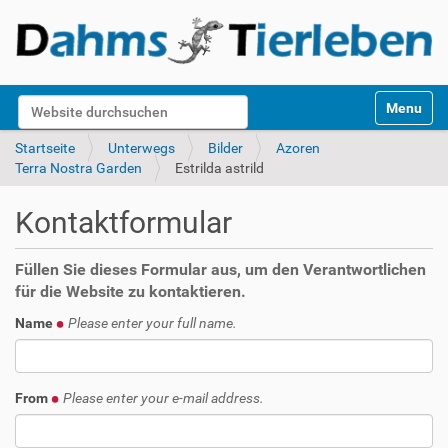
S
Website durchsuchen
Toggle na
e
k
Erweiterte Suche…
Startseite
Unterwegs
Bilder
Azoren
t
Terra Nostra Garden
Estrilda astrild
i
o
Kontaktformular
n
e
n
Füllen Sie dieses Formular aus, um den Verantwortlichen
für die Website zu kontaktieren.
Name
Please enter your full name.
From
Please enter your e-mail address.