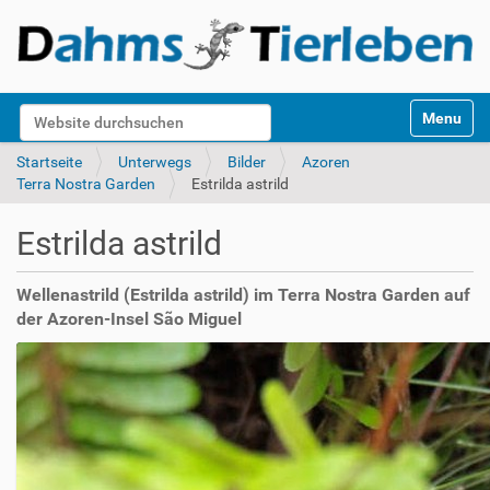
S
Website durchsuchen
Toggle na
e
k
Erweiterte Suche…
Startseite
Unterwegs
Bilder
Azoren
t
Terra Nostra Garden
Estrilda astrild
i
o
Estrilda astrild
n
e
n
Wellenastrild (Estrilda astrild) im Terra Nostra Garden auf
der Azoren-Insel São Miguel