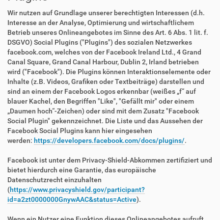
Wir nutzen auf Grundlage unserer berechtigten Interessen (d.h.
Interesse an der Analyse, Optimierung und wirtschaftlichem
Betrieb unseres Onlineangebotes im Sinne des Art. 6 Abs. 1 lit. f.
DSGVO) Social Plugins ("Plugins") des sozialen Netzwerkes
facebook.com, welches von der Facebook Ireland Ltd., 4 Grand
Canal Square, Grand Canal Harbour, Dublin 2, Irland betrieben
wird ("Facebook"). Die Plugins können Interaktionselemente oder
Inhalte (z.B. Videos, Grafiken oder Textbeiträge) darstellen und
sind an einem der Facebook Logos erkennbar (weißes „f“ auf
blauer Kachel, den Begriffen "Like", "Gefällt mir" oder einem
„Daumen hoch“-Zeichen) oder sind mit dem Zusatz "Facebook
Social Plugin" gekennzeichnet. Die Liste und das Aussehen der
Facebook Social Plugins kann hier eingesehen
werden:
https://developers.facebook.com/docs/plugins/
.
Facebook ist unter dem Privacy-Shield-Abkommen zertifiziert und
bietet hierdurch eine Garantie, das europäische
Datenschutzrecht einzuhalten
(
https://www.privacyshield.gov/participant?
id=a2zt0000000GnywAAC&status=Active
).
Wenn ein Nutzer eine Funktion dieses Onlineangebotes aufruft,