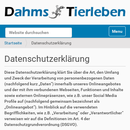
S
Website durchsuchen
Toggle na
e
k
Erweiterte Suche…
Startseite
Datenschutzerklärung
t
i
Datenschutzerklärung
o
n
e
Diese Datenschutzerklärung klärt Sie über die Art, den Umfang
n
und Zweck der Verarbeitung von personenbezogenen Daten
(nachfolgend kurz „Daten“) innerhalb unseres Onlineangebotes
und der mit ihm verbundenen Webseiten, Funktionen und Inhalte
sowie externen Onlinepräsenzen, wie z.B. unser Social Media
Profile auf (nachfolgend gemeinsam bezeichnet als
„Onlineangebot“). Im Hinblick auf die verwendeten
Begrifflichkeiten, wie z.B. „Verarbeitung“ oder „Verantwortlicher“
verweisen wir auf die Definitionen im Art. 4 der
Datenschutzgrundverordnung (DSGVO).