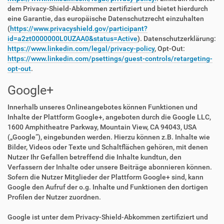
dem Privacy-Shield-Abkommen zertifiziert und bietet hierdurch
eine Garantie, das europäische Datenschutzrecht einzuhalten
(
https://www.privacyshield.gov/participant?
id=a2zt0000000L0UZAA0&status=Active
). Datenschutzerklärung:
https://www.linkedin.com/legal/privacy-policy
, Opt-Out:
https://www.linkedin.com/psettings/guest-controls/retargeting-
opt-out
.
Google+
Innerhalb unseres Onlineangebotes können Funktionen und
Inhalte der Plattform Google+, angeboten durch die Google LLC,
1600 Amphitheatre Parkway, Mountain View, CA 94043, USA
(„Google“), eingebunden werden. Hierzu können z.B. Inhalte wie
Bilder, Videos oder Texte und Schaltflächen gehören, mit denen
Nutzer Ihr Gefallen betreffend die Inhalte kundtun, den
Verfassern der Inhalte oder unsere Beiträge abonnieren können.
Sofern die Nutzer Mitglieder der Plattform Google+ sind, kann
Google den Aufruf der o.g. Inhalte und Funktionen den dortigen
Profilen der Nutzer zuordnen.
Google ist unter dem Privacy-Shield-Abkommen zertifiziert und