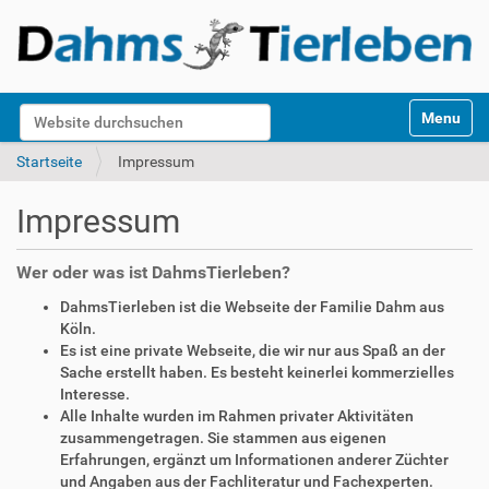
S
Website durchsuchen
Toggle na
e
k
Erweiterte Suche…
Startseite
Impressum
t
i
Impressum
o
n
e
Wer oder was ist DahmsTierleben?
n
DahmsTierleben ist die Webseite der Familie Dahm aus
Köln.
Es ist eine private Webseite, die wir nur aus Spaß an der
Sache erstellt haben. Es besteht keinerlei kommerzielles
Interesse.
Alle Inhalte wurden im Rahmen privater Aktivitäten
zusammengetragen. Sie stammen aus eigenen
Erfahrungen, ergänzt um Informationen anderer Züchter
und Angaben aus der Fachliteratur und Fachexperten.