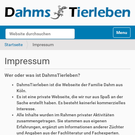
S
Website durchsuchen
Toggle na
e
k
Erweiterte Suche…
Startseite
Impressum
t
i
Impressum
o
n
e
Wer oder was ist DahmsTierleben?
n
DahmsTierleben ist die Webseite der Familie Dahm aus
Köln.
Es ist eine private Webseite, die wir nur aus Spaß an der
Sache erstellt haben. Es besteht keinerlei kommerzielles
Interesse.
Alle Inhalte wurden im Rahmen privater Aktivitäten
zusammengetragen. Sie stammen aus eigenen
Erfahrungen, ergänzt um Informationen anderer Züchter
und Angaben aus der Fachliteratur und Fachexperten.