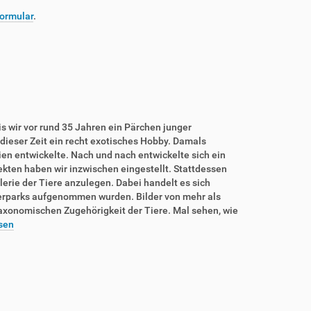
ormular
.
is wir vor rund 35 Jahren ein Pärchen junger
dieser Zeit ein recht exotisches Hobby. Damals
rien entwickelte. Nach und nach entwickelte sich ein
sekten haben wir inzwischen eingestellt. Stattdessen
lerie der Tiere anzulegen. Dabei handelt es sich
ierparks aufgenommen wurden. Bilder von mehr als
taxonomischen Zugehörigkeit der Tiere. Mal sehen, wie
sen