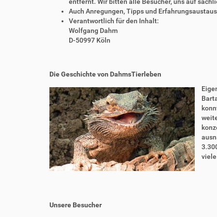
entfernt. Wir bitten alle Besucher, uns auf sach
Auch Anregungen, Tipps und Erfahrungsaustausch
Verantwortlich für den Inhalt:
Wolfgang Dahm
D-50997 Köln
Die Geschichte von DahmsTierleben
Eigen
Bart
konnt
weite
konze
ausn
3.30
viel
Unsere Besucher