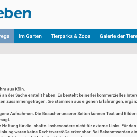
wegs
Im Garten
Tierparks & Zoos
Galerie der Tier
ahm aus Köln.
aß an der Sache erstellt haben. Es besteht keinerlei kommerzielles Inter
täten zusammengetragen. Sie stammen aus eigenen Erfahrungen, ergän
 eigene Aufnahmen. Die Besucher unserer Seiten können Text und Bilde
rsagt.
Haftung für die Inhalte. Insbesondere nicht für externe Links. Für den 
erlinkung waren keine Rechtsverstöße erkennbar. Bei Bekanntwerden ei