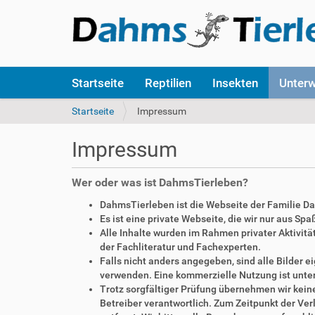
S
Startseite
Reptilien
Insekten
Unter
e
k
S
Startseite
Impressum
t
i
i
e
Impressum
o
s
n
i
e
n
Wer oder was ist DahmsTierleben?
n
d
DahmsTierleben ist die Webseite der Familie D
h
Es ist eine private Webseite, die wir nur aus Sp
i
Alle Inhalte wurden im Rahmen privater Aktivi
e
der Fachliteratur und Fachexperten.
r
Falls nicht anders angegeben, sind alle Bilder
:
verwenden. Eine kommerzielle Nutzung ist unte
Trotz sorgfältiger Prüfung übernehmen wir keine 
Betreiber verantwortlich. Zum Zeitpunkt der V