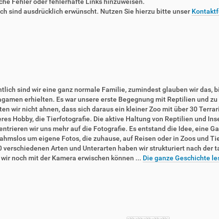
liche Fehler oder fehlerhafte Links hinzuweisen.
 sind ausdrücklich erwünscht. Nutzen Sie hierzu bitte unser
Kontaktf
tlich sind wir eine ganz normale Familie, zumindest glauben wir das, b
agamen erhielten. Es war unsere erste Begegnung mit Reptilien und zu 
en wir nicht ahnen, dass sich daraus ein kleiner Zoo mit über 30 Terra
res Hobby, die Tierfotografie. Die aktive Haltung von Reptilien und In
ntrieren wir uns mehr auf die Fotografie. Es entstand die Idee, eine Ga
ahmslos um eigene Fotos, die zuhause, auf Reisen oder in Zoos und T
0 verschiedenen Arten und Unterarten haben wir strukturiert nach der 
e wir noch mit der Kamera erwischen können ...
Die ganze Geschichte le