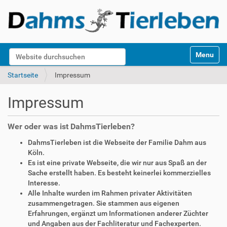
S
Website durchsuchen
Toggle na
e
k
Erweiterte Suche…
Startseite
Impressum
t
i
Impressum
o
n
e
Wer oder was ist DahmsTierleben?
n
DahmsTierleben ist die Webseite der Familie Dahm aus
Köln.
Es ist eine private Webseite, die wir nur aus Spaß an der
Sache erstellt haben. Es besteht keinerlei kommerzielles
Interesse.
Alle Inhalte wurden im Rahmen privater Aktivitäten
zusammengetragen. Sie stammen aus eigenen
Erfahrungen, ergänzt um Informationen anderer Züchter
und Angaben aus der Fachliteratur und Fachexperten.