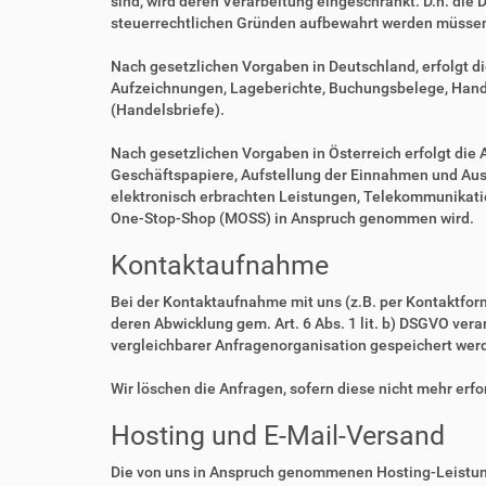
sind, wird deren Verarbeitung eingeschränkt. D.h. die 
steuerrechtlichen Gründen aufbewahrt werden müsse
Nach gesetzlichen Vorgaben in Deutschland, erfolgt d
Aufzeichnungen, Lageberichte, Buchungsbelege, Handel
(Handelsbriefe).
Nach gesetzlichen Vorgaben in Österreich erfolgt di
Geschäftspapiere, Aufstellung der Einnahmen und Aus
elektronisch erbrachten Leistungen, Telekommunikatio
One-Stop-Shop (MOSS) in Anspruch genommen wird.
Kontaktaufnahme
Bei der Kontaktaufnahme mit uns (z.B. per Kontaktfor
deren Abwicklung gem. Art. 6 Abs. 1 lit. b) DSGVO v
vergleichbarer Anfragenorganisation gespeichert wer
Wir löschen die Anfragen, sofern diese nicht mehr erfor
Hosting und E-Mail-Versand
Die von uns in Anspruch genommenen Hosting-Leistung