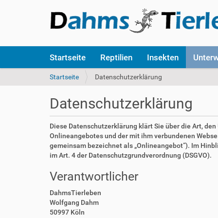
S
Startseite
Reptilien
Insekten
Unter
e
k
S
Startseite
Datenschutzerklärung
t
i
i
e
Datenschutzerklärung
o
s
n
i
e
n
Diese Datenschutzerklärung klärt Sie über die Art, d
n
d
Onlineangebotes und der mit ihm verbundenen Webseite
h
gemeinsam bezeichnet als „Onlineangebot“). Im Hinblick
i
im Art. 4 der Datenschutzgrundverordnung (DSGVO).
e
Verantwortlicher
r
:
DahmsTierleben
Wolfgang Dahm
50997 Köln