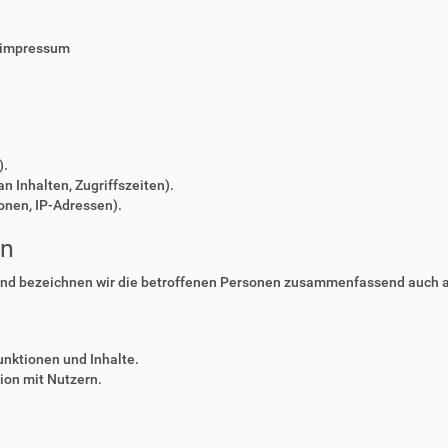
/impressum
).
n Inhalten, Zugriffszeiten).
onen, IP-Adressen).
en
nd bezeichnen wir die betroffenen Personen zusammenfassend auch al
unktionen und Inhalte.
on mit Nutzern.