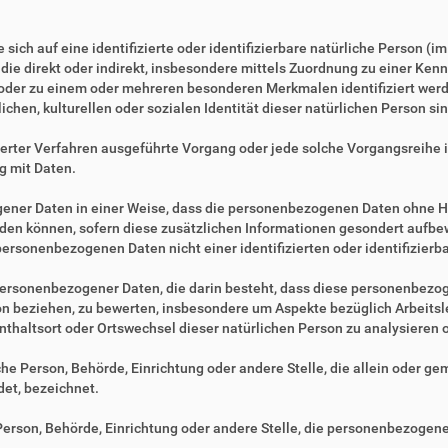
sich auf eine identifizierte oder identifizierbare natürliche Person (i
, die direkt oder indirekt, insbesondere mittels Zuordnung zu einer 
 oder zu einem oder mehreren besonderen Merkmalen identifiziert werd
ichen, kulturellen oder sozialen Identität dieser natürlichen Person sin
tisierter Verfahren ausgeführte Vorgang oder jede solche Vorgangsre
g mit Daten.
ner Daten in einer Weise, dass die personenbezogenen Daten ohne Hi
rden können, sofern diese zusätzlichen Informationen gesondert aufb
ersonenbezogenen Daten nicht einer identifizierten oder identifizier
ng personenbezogener Daten, die darin besteht, dass diese personenbe
son beziehen, zu bewerten, insbesondere um Aspekte bezüglich Arbeitsle
fenthaltsort oder Ortswechsel dieser natürlichen Person zu analysieren
ische Person, Behörde, Einrichtung oder andere Stelle, die allein oder 
et, bezeichnet.
e Person, Behörde, Einrichtung oder andere Stelle, die personenbezogen