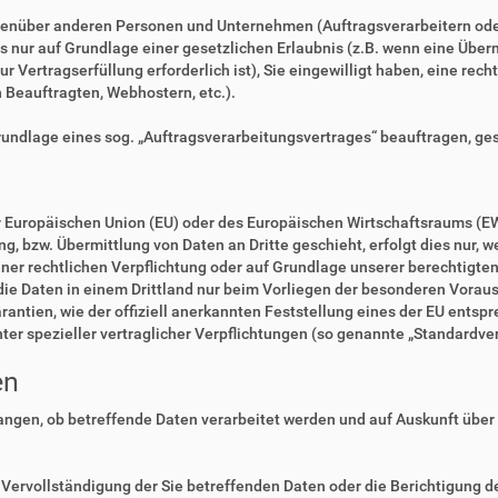
enüber anderen Personen und Unternehmen (Auftragsverarbeitern oder D
es nur auf Grundlage einer gesetzlichen Erlaubnis (z.B. wenn eine Überm
zur Vertragserfüllung erforderlich ist), Sie eingewilligt haben, eine rec
n Beauftragten, Webhostern, etc.).
Grundlage eines sog. „Auftragsverarbeitungsvertrages“ beauftragen, ge
der Europäischen Union (EU) oder des Europäischen Wirtschaftsraums (E
 bzw. Übermittlung von Daten an Dritte geschieht, erfolgt dies nur, we
einer rechtlichen Verpflichtung oder auf Grundlage unserer berechtigte
 die Daten in einem Drittland nur beim Vorliegen der besonderen Voraus
rantien, wie der offiziell anerkannten Feststellung eines der EU ents
nter spezieller vertraglicher Verpflichtungen (so genannte „Standardve
en
langen, ob betreffende Daten verarbeitet werden und auf Auskunft über
Vervollständigung der Sie betreffenden Daten oder die Berichtigung de