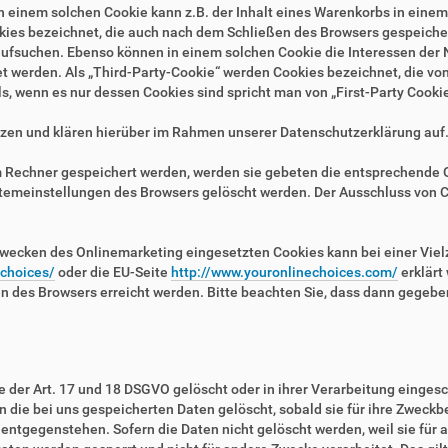
n einem solchen Cookie kann z.B. der Inhalt eines Warenkorbs in eine
kies bezeichnet, die auch nach dem Schließen des Browsers gespeichert
fsuchen. Ebenso können in einem solchen Cookie die Interessen der N
erden. Als „Third-Party-Cookie“ werden Cookies bezeichnet, die von 
, wenn es nur dessen Cookies sind spricht man von „First-Party Cookie
zen und klären hierüber im Rahmen unserer Datenschutzerklärung auf
em Rechner gespeichert werden, werden sie gebeten die entsprechende 
stemeinstellungen des Browsers gelöscht werden. Der Ausschluss von 
wecken des Onlinemarketing eingesetzten Cookies kann bei einer Vielza
/choices/
oder die EU-Seite
http://www.youronlinechoices.com/
erklärt
en des Browsers erreicht werden. Bitte beachten Sie, dass dann gegebe
der Art. 17 und 18 DSGVO gelöscht oder in ihrer Verarbeitung eingesc
die bei uns gespeicherten Daten gelöscht, sobald sie für ihre Zweckb
ntgegenstehen. Sofern die Daten nicht gelöscht werden, weil sie für a