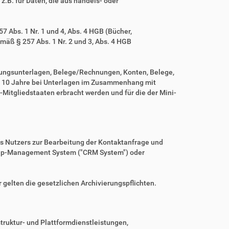
z.B. für Daten, die aus handels- oder
 Abs. 1 Nr. 1 und 4, Abs. 4 HGB (Bücher,
mäß § 257 Abs. 1 Nr. 2 und 3, Abs. 4 HGB
tungsunterlagen, Belege/Rechnungen, Konten, Belege,
r 10 Jahre bei Unterlagen im Zusammenhang mit
Mitgliedstaaten erbracht werden und für die der Mini-
es Nutzers zur Bearbeitung der Kontaktanfrage und
nship-Management System ("CRM System") oder
r gelten die gesetzlichen Archivierungspflichten.
ruktur- und Plattformdienstleistungen,