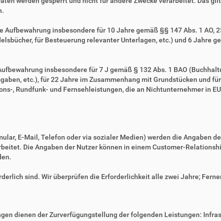
Daten werden gesperrt und nicht für andere Zwecke verarbeitet. Das gilt 
n.
ie Aufbewahrung insbesondere für 10 Jahre gemäß §§ 147 Abs. 1 AO, 257
sbücher, für Besteuerung relevanter Unterlagen, etc.) und 6 Jahre ge
e Aufbewahrung insbesondere für 7 J gemäß § 132 Abs. 1 BAO (Buchhal
gaben, etc.), für 22 Jahre im Zusammenhang mit Grundstücken und fü
ns-, Rundfunk- und Fernsehleistungen, die an Nichtunternehmer in EU-
mular, E-Mail, Telefon oder via sozialer Medien) werden die Angaben d
erarbeitet. Die Angaben der Nutzer können in einem Customer-Relatio
den.
derlich sind. Wir überprüfen die Erforderlichkeit alle zwei Jahre; Ferne
en dienen der Zurverfügungstellung der folgenden Leistungen: Infrast