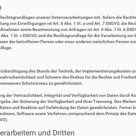
n
 Rechtsgrundlagen unserer Datenverarbeitungen mit. Sofern die Rechts
lung von Einwilligungen ist Art. 6 Abs. 1 lit. a und Art. 7 DSGVO, die R
ßnahmen sowie Beantwortung von Anfragen ist Art. 6 Abs. 1 lit. b DSGV
6 Abs. 1 lit. c DSGVO, und die Rechtsgrundlage für die Verarbeitung zur
eressen der betroffenen Person oder einer anderen natürlichen Person 
ndlage.
rücksichtigung des Stands der Technik, der Implementierungskosten u
swahrscheinlichkeit und Schwere des Risikos für die Rechte und Freihe
emessenes Schutzniveau zu gewährleisten.
der Vertraulichkeit, Integrität und Verfügbarkeit von Daten durch Ko
ergabe, der Sicherung der Verfügbarkeit und ihrer Trennung. Des Weiter
aten und Reaktion auf Gefährdung der Daten gewährleisten. Ferner b
Hardware, Software sowie Verfahren, entsprechend dem Prinzip des Da
GVO).
rarbeitern und Dritten