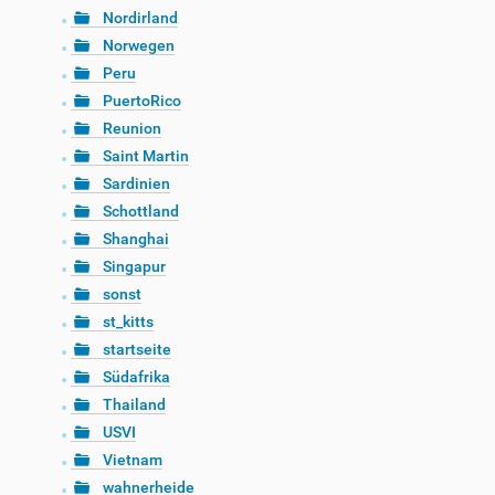
Nordirland
Norwegen
Peru
PuertoRico
Reunion
Saint Martin
Sardinien
Schottland
Shanghai
Singapur
sonst
st_kitts
startseite
Südafrika
Thailand
USVI
Vietnam
wahnerheide