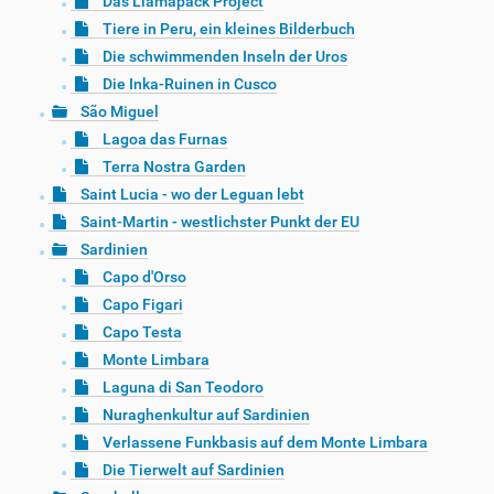
Das Llamapack Project
Tiere in Peru, ein kleines Bilderbuch
Die schwimmenden Inseln der Uros
Die Inka-Ruinen in Cusco
São Miguel
Lagoa das Furnas
Terra Nostra Garden
Saint Lucia - wo der Leguan lebt
Saint-Martin - westlichster Punkt der EU
Sardinien
Capo d'Orso
Capo Figari
Capo Testa
Monte Limbara
Laguna di San Teodoro
Nuraghenkultur auf Sardinien
Verlassene Funkbasis auf dem Monte Limbara
Die Tierwelt auf Sardinien