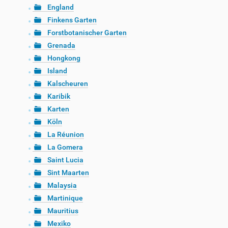
England
Finkens Garten
Forstbotanischer Garten
Grenada
Hongkong
Island
Kalscheuren
Karibik
Karten
Köln
La Réunion
La Gomera
Saint Lucia
Sint Maarten
Malaysia
Martinique
Mauritius
Mexiko