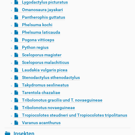
Lygodactylus picturatus
Omanosaura jayakari
Pantherophis guttatus
Phelsuma kochi
Phelsuma laticauda
Pogona vitticeps
Python regius
Sceloporus magister
Sceloporus malachiticus
Laudakia vulgaris picea
Stenodactylus sthenodactylus
Takydromus sexlineatus
Tarentola chazaliae
Tribolonotus gracilis und T. novaeguineae
Tribolonotus novaeguineae
Tropiocolotes steudneri und Tropiocolotes tripolitanus
Varanus acanthurus
Insekten