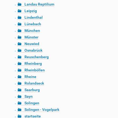
Landau Reptilium
Leipzig
Lindenthal
Lünebach
München
Münster
Neuwied
Osnabrück
Reuschenberg
Rheinberg
Rheinböllen
Rheine
Rolandseck
Saarburg
Sayn
Solingen
Solingen - Vogelpark
startseite