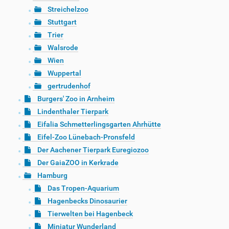
Streichelzoo
Stuttgart
Trier
Walsrode
Wien
Wuppertal
gertrudenhof
Burgers' Zoo in Arnheim
Lindenthaler Tierpark
Eifalia Schmetterlingsgarten Ahrhütte
Eifel-Zoo Lünebach-Pronsfeld
Der Aachener Tierpark Euregiozoo
Der GaiaZOO in Kerkrade
Hamburg
Das Tropen-Aquarium
Hagenbecks Dinosaurier
Tierwelten bei Hagenbeck
Miniatur Wunderland