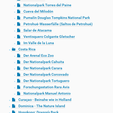
Nationalpark Torres del Paine
Cueva del Milodón
Pumalín Douglas Tompkins National Park
Petrohué-Wasserfälle (Saltos de Petrohué)
Salar de Atacama
Ventisquero Colgante Gletscher
Im Valle de la Luna
Costa Rica
Der Arenal Eco Zoo
Der Nationalpark Cahuita
Der Nationalpark Carara
Der Nationalpark Corcovado
Der Nationalpark Tortuguero
Forschungsstation Rara Avis
Nationalpark Manuel Antonio
Curaçao - Beinahe wie in Holland
Dominica - The Nature Island
Hongkong: Dragon’s Back