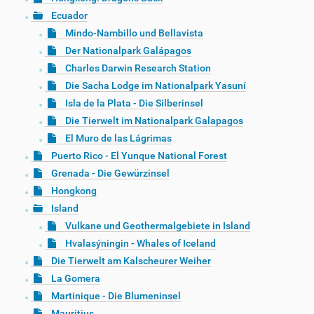
Ecuador
Mindo-Nambillo und Bellavista
Der Nationalpark Galápagos
Charles Darwin Research Station
Die Sacha Lodge im Nationalpark Yasuní
Isla de la Plata - Die Silberinsel
Die Tierwelt im Nationalpark Galapagos
El Muro de las Lágrimas
Puerto Rico - El Yunque National Forest
Grenada - Die Gewürzinsel
Hongkong
Island
Vulkane und Geothermalgebiete in Island
Hvalasýningin - Whales of Iceland
Die Tierwelt am Kalscheurer Weiher
La Gomera
Martinique - Die Blumeninsel
Mauritius