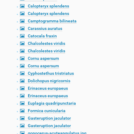
Calopteryx splendens
Calopteryx splendens
Camptogramma bilineata
Carassius auratus
Catocala fraxin
Chalcolestes viridis
Chalcolestes viridis
Cornu aspersum
Cornu aspersum
Cyphostethus tristriatus
Dolichopus nigricornis
Erinaceus europaeus
Erinaceus europaeus
Euplagia quadripunctaria
Formica cunicularia
Gasteruption jaculator
Gasteruption jaculator
gonocerus-acuteangulatus.jpg