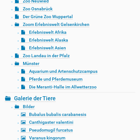
Zoo Neuwied
Zoo Osnabrück
Der Grüne Zoo Wuppertal
Zoom Erlebniswelt Gelsenkirchen
Erlebniswelt Afrika
Erlebniswelt Alaska
Erlebniswelt Asien
Zoo Landau in der Pfalz
Münster
Aquarium und Artenschutzcampus
Pferde und Pferdemuseum
Die Meranti-Halle im Allwetterzoo
Galerie der Tiere
Bilder
Bubalus bubalis carabanesis
Canthigaster valentini
Pseudomugil furcatus
Varanus kingorum