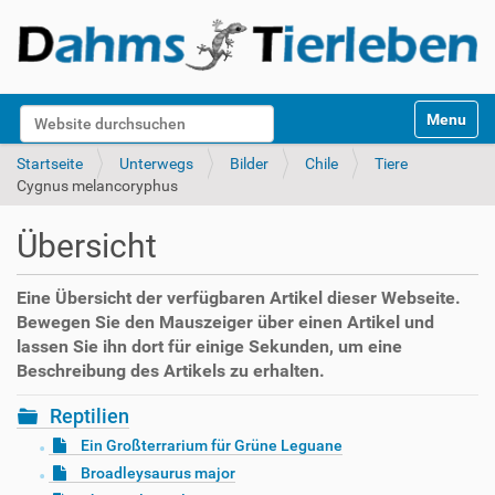
S
Website durchsuchen
Toggle na
e
k
Erweiterte Suche…
Startseite
Unterwegs
Bilder
Chile
Tiere
t
Cygnus melancoryphus
i
o
Übersicht
n
e
n
Eine Übersicht der verfügbaren Artikel dieser Webseite.
Bewegen Sie den Mauszeiger über einen Artikel und
lassen Sie ihn dort für einige Sekunden, um eine
Beschreibung des Artikels zu erhalten.
Reptilien
Ein Großterrarium für Grüne Leguane
Broadleysaurus major