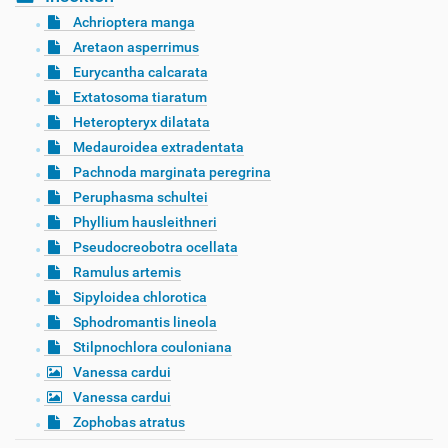
Achrioptera manga
Aretaon asperrimus
Eurycantha calcarata
Extatosoma tiaratum
Heteropteryx dilatata
Medauroidea extradentata
Pachnoda marginata peregrina
Peruphasma schultei
Phyllium hausleithneri
Pseudocreobotra ocellata
Ramulus artemis
Sipyloidea chlorotica
Sphodromantis lineola
Stilpnochlora couloniana
Vanessa cardui
Vanessa cardui
Zophobas atratus