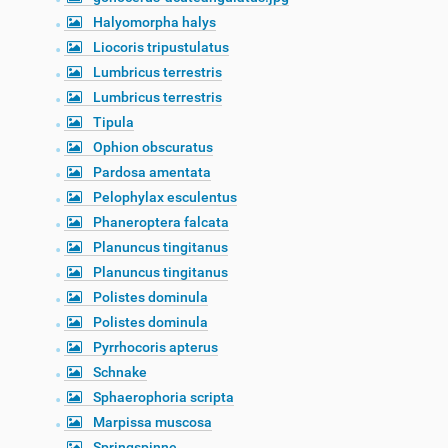
Halyomorpha halys
Liocoris tripustulatus
Lumbricus terrestris
Lumbricus terrestris
Tipula
Ophion obscuratus
Pardosa amentata
Pelophylax esculentus
Phaneroptera falcata
Planuncus tingitanus
Planuncus tingitanus
Polistes dominula
Polistes dominula
Pyrrhocoris apterus
Schnake
Sphaerophoria scripta
Marpissa muscosa
Springspinne