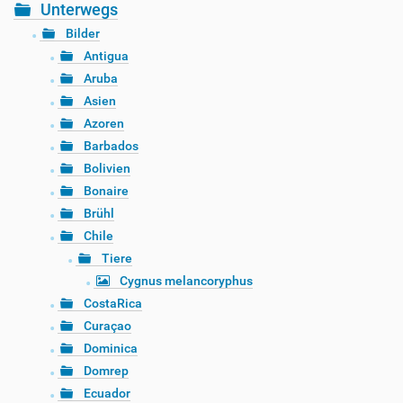
Unterwegs
Bilder
Antigua
Aruba
Asien
Azoren
Barbados
Bolivien
Bonaire
Brühl
Chile
Tiere
Cygnus melancoryphus
CostaRica
Curaçao
Dominica
Domrep
Ecuador