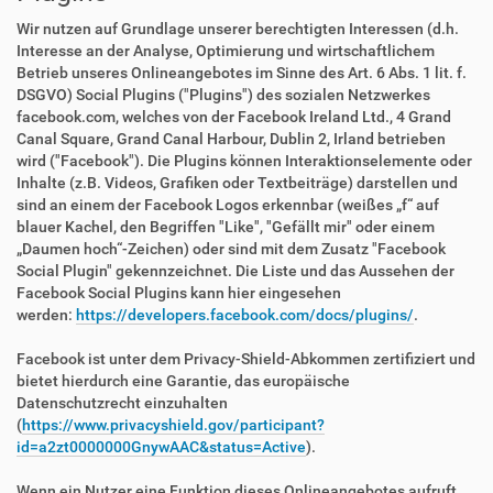
Wir nutzen auf Grundlage unserer berechtigten Interessen (d.h.
Interesse an der Analyse, Optimierung und wirtschaftlichem
Betrieb unseres Onlineangebotes im Sinne des Art. 6 Abs. 1 lit. f.
DSGVO) Social Plugins ("Plugins") des sozialen Netzwerkes
facebook.com, welches von der Facebook Ireland Ltd., 4 Grand
Canal Square, Grand Canal Harbour, Dublin 2, Irland betrieben
wird ("Facebook"). Die Plugins können Interaktionselemente oder
Inhalte (z.B. Videos, Grafiken oder Textbeiträge) darstellen und
sind an einem der Facebook Logos erkennbar (weißes „f“ auf
blauer Kachel, den Begriffen "Like", "Gefällt mir" oder einem
„Daumen hoch“-Zeichen) oder sind mit dem Zusatz "Facebook
Social Plugin" gekennzeichnet. Die Liste und das Aussehen der
Facebook Social Plugins kann hier eingesehen
werden:
https://developers.facebook.com/docs/plugins/
.
Facebook ist unter dem Privacy-Shield-Abkommen zertifiziert und
bietet hierdurch eine Garantie, das europäische
Datenschutzrecht einzuhalten
(
https://www.privacyshield.gov/participant?
id=a2zt0000000GnywAAC&status=Active
).
Wenn ein Nutzer eine Funktion dieses Onlineangebotes aufruft,