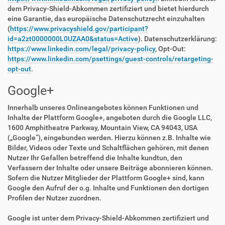
dem Privacy-Shield-Abkommen zertifiziert und bietet hierdurch
eine Garantie, das europäische Datenschutzrecht einzuhalten
(
https://www.privacyshield.gov/participant?
id=a2zt0000000L0UZAA0&status=Active
). Datenschutzerklärung:
https://www.linkedin.com/legal/privacy-policy
, Opt-Out:
https://www.linkedin.com/psettings/guest-controls/retargeting-
opt-out
.
Google+
Innerhalb unseres Onlineangebotes können Funktionen und
Inhalte der Plattform Google+, angeboten durch die Google LLC,
1600 Amphitheatre Parkway, Mountain View, CA 94043, USA
(„Google“), eingebunden werden. Hierzu können z.B. Inhalte wie
Bilder, Videos oder Texte und Schaltflächen gehören, mit denen
Nutzer Ihr Gefallen betreffend die Inhalte kundtun, den
Verfassern der Inhalte oder unsere Beiträge abonnieren können.
Sofern die Nutzer Mitglieder der Plattform Google+ sind, kann
Google den Aufruf der o.g. Inhalte und Funktionen den dortigen
Profilen der Nutzer zuordnen.
Google ist unter dem Privacy-Shield-Abkommen zertifiziert und