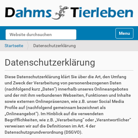
S
Website durchsuchen
Toggle na
e
k
Erweiterte Suche…
Startseite
Datenschutzerklärung
t
i
Datenschutzerklärung
o
n
e
Diese Datenschutzerklärung klärt Sie über die Art, den Umfang
n
und Zweck der Verarbeitung von personenbezogenen Daten
(nachfolgend kurz „Daten“) innerhalb unseres Onlineangebotes
und der mit ihm verbundenen Webseiten, Funktionen und Inhalte
sowie externen Onlinepräsenzen, wie z.B. unser Social Media
Profile auf (nachfolgend gemeinsam bezeichnet als
„Onlineangebot“). Im Hinblick auf die verwendeten
Begrifflichkeiten, wie z.B. „Verarbeitung“ oder „Verantwortlicher“
verweisen wir auf die Definitionen im Art. 4 der
Datenschutzgrundverordnung (DSGVO).