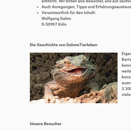
entfernt. Wir bitten alle Besucher, uns auf sach
Auch Anregungen, Tipps und Erfahrungsaustausch
Verantwortlich für den Inhalt:
Wolfgang Dahm
D-50997 Köln
Die Geschichte von DahmsTierleben
Eigen
Bart
konnt
weite
konze
ausn
3.30
viel
Unsere Besucher