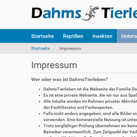
S
Startseite
Reptilien
Insekten
Unter
e
k
S
Startseite
Impressum
t
i
i
e
Impressum
o
s
n
i
e
n
Wer oder was ist DahmsTierleben?
n
d
DahmsTierleben ist die Webseite der Familie D
h
Es ist eine private Webseite, die wir nur aus Sp
i
Alle Inhalte wurden im Rahmen privater Aktivi
e
der Fachliteratur und Fachexperten.
r
Falls nicht anders angegeben, sind alle Bilder
:
verwenden. Eine kommerzielle Nutzung ist unte
Trotz sorgfältiger Prüfung übernehmen wir keine 
Betreiber verantwortlich. Zum Zeitpunkt der V