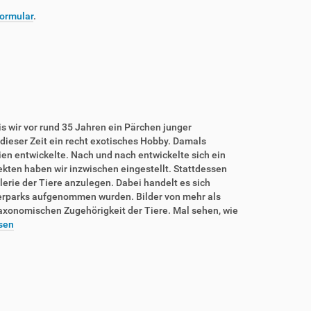
ormular
.
is wir vor rund 35 Jahren ein Pärchen junger
dieser Zeit ein recht exotisches Hobby. Damals
rien entwickelte. Nach und nach entwickelte sich ein
sekten haben wir inzwischen eingestellt. Stattdessen
lerie der Tiere anzulegen. Dabei handelt es sich
ierparks aufgenommen wurden. Bilder von mehr als
taxonomischen Zugehörigkeit der Tiere. Mal sehen, wie
sen