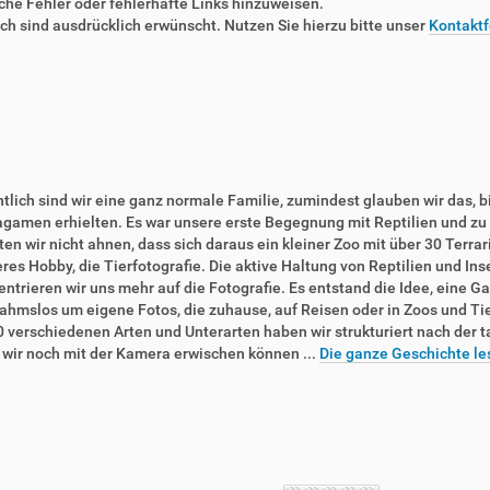
liche Fehler oder fehlerhafte Links hinzuweisen.
 sind ausdrücklich erwünscht. Nutzen Sie hierzu bitte unser
Kontaktf
tlich sind wir eine ganz normale Familie, zumindest glauben wir das, b
agamen erhielten. Es war unsere erste Begegnung mit Reptilien und zu 
en wir nicht ahnen, dass sich daraus ein kleiner Zoo mit über 30 Terra
res Hobby, die Tierfotografie. Die aktive Haltung von Reptilien und In
ntrieren wir uns mehr auf die Fotografie. Es entstand die Idee, eine Ga
ahmslos um eigene Fotos, die zuhause, auf Reisen oder in Zoos und T
0 verschiedenen Arten und Unterarten haben wir strukturiert nach der 
e wir noch mit der Kamera erwischen können ...
Die ganze Geschichte le