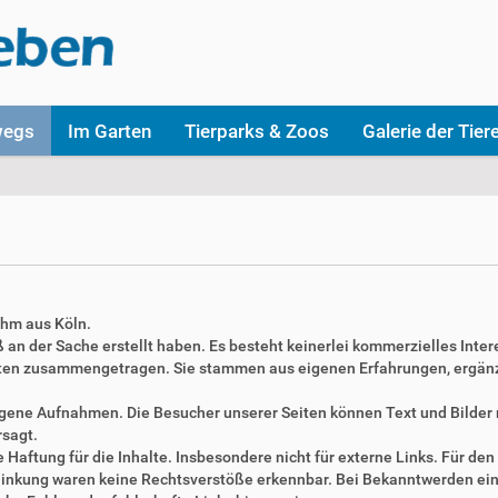
wegs
Im Garten
Tierparks & Zoos
Galerie der Tier
ahm aus Köln.
aß an der Sache erstellt haben. Es besteht keinerlei kommerzielles Inter
täten zusammengetragen. Sie stammen aus eigenen Erfahrungen, ergän
 eigene Aufnahmen. Die Besucher unserer Seiten können Text und Bilde
rsagt.
Haftung für die Inhalte. Insbesondere nicht für externe Links. Für den 
erlinkung waren keine Rechtsverstöße erkennbar. Bei Bekanntwerden ei