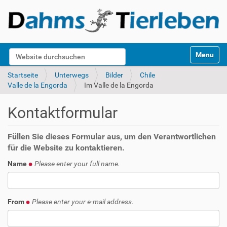
S
Website durchsuchen
Toggle na
e
k
Erweiterte Suche…
Startseite
Unterwegs
Bilder
Chile
t
Valle de la Engorda
Im Valle de la Engorda
i
o
Kontaktformular
n
e
n
Füllen Sie dieses Formular aus, um den Verantwortlichen
für die Website zu kontaktieren.
Name
Please enter your full name.
From
Please enter your e-mail address.