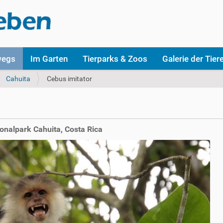
wegs
Im Garten
Tierparks & Zoos
Galerie der Tier
Cahuita
Cebus imitator
onalpark Cahuita, Costa Rica