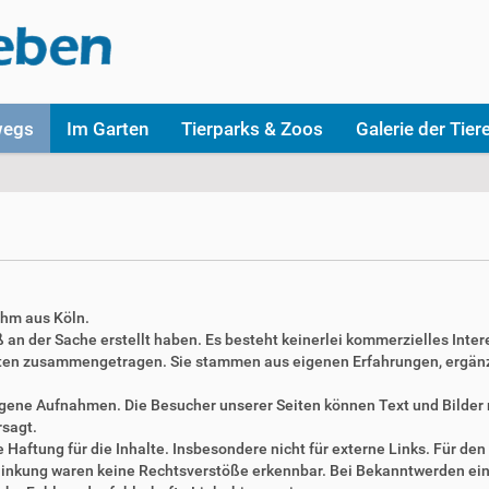
wegs
Im Garten
Tierparks & Zoos
Galerie der Tier
ahm aus Köln.
aß an der Sache erstellt haben. Es besteht keinerlei kommerzielles Inter
täten zusammengetragen. Sie stammen aus eigenen Erfahrungen, ergän
 eigene Aufnahmen. Die Besucher unserer Seiten können Text und Bilde
rsagt.
Haftung für die Inhalte. Insbesondere nicht für externe Links. Für den 
erlinkung waren keine Rechtsverstöße erkennbar. Bei Bekanntwerden ei