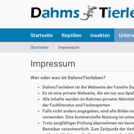
S
Startseite
Reptilien
Insekten
Unter
e
k
S
Startseite
Impressum
t
i
i
e
Impressum
o
s
n
i
e
n
Wer oder was ist DahmsTierleben?
n
d
DahmsTierleben ist die Webseite der Familie D
h
Es ist eine private Webseite, die wir nur aus Sp
i
Alle Inhalte wurden im Rahmen privater Aktivi
e
der Fachliteratur und Fachexperten.
r
Falls nicht anders angegeben, sind alle Bilder
:
verwenden. Eine kommerzielle Nutzung ist unte
Trotz sorgfältiger Prüfung übernehmen wir keine 
Betreiber verantwortlich. Zum Zeitpunkt der V