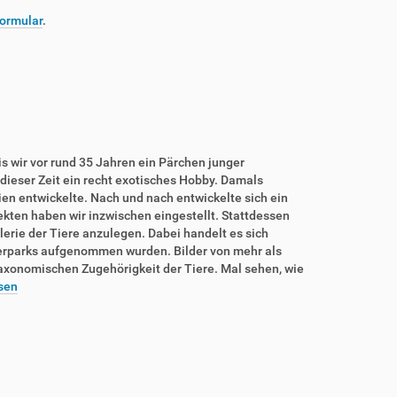
ormular
.
is wir vor rund 35 Jahren ein Pärchen junger
dieser Zeit ein recht exotisches Hobby. Damals
rien entwickelte. Nach und nach entwickelte sich ein
sekten haben wir inzwischen eingestellt. Stattdessen
lerie der Tiere anzulegen. Dabei handelt es sich
ierparks aufgenommen wurden. Bilder von mehr als
taxonomischen Zugehörigkeit der Tiere. Mal sehen, wie
sen