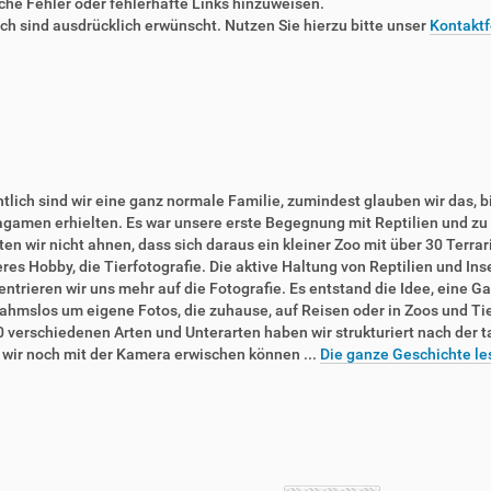
liche Fehler oder fehlerhafte Links hinzuweisen.
 sind ausdrücklich erwünscht. Nutzen Sie hierzu bitte unser
Kontaktf
tlich sind wir eine ganz normale Familie, zumindest glauben wir das, b
agamen erhielten. Es war unsere erste Begegnung mit Reptilien und zu 
en wir nicht ahnen, dass sich daraus ein kleiner Zoo mit über 30 Terra
res Hobby, die Tierfotografie. Die aktive Haltung von Reptilien und In
ntrieren wir uns mehr auf die Fotografie. Es entstand die Idee, eine Ga
ahmslos um eigene Fotos, die zuhause, auf Reisen oder in Zoos und T
0 verschiedenen Arten und Unterarten haben wir strukturiert nach der 
e wir noch mit der Kamera erwischen können ...
Die ganze Geschichte le