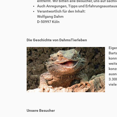
entfernt. Wir bitten alle Besucher, uns auf sach
Auch Anregungen, Tipps und Erfahrungsaustausch
Verantwortlich für den Inhalt:
Wolfgang Dahm
D-50997 Köln
Die Geschichte von DahmsTierleben
Eigen
Bart
konnt
weite
konze
ausn
3.30
viel
Unsere Besucher