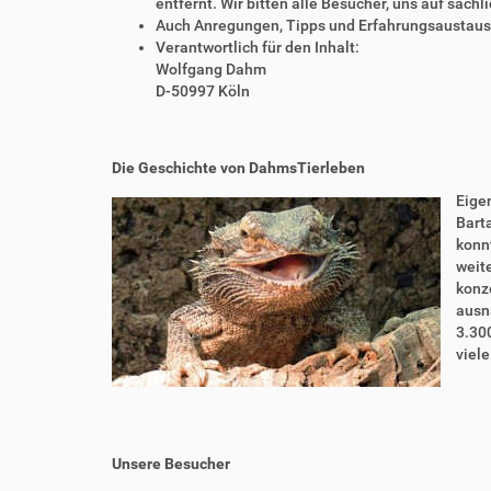
entfernt. Wir bitten alle Besucher, uns auf sach
Auch Anregungen, Tipps und Erfahrungsaustausch
Verantwortlich für den Inhalt:
Wolfgang Dahm
D-50997 Köln
Die Geschichte von DahmsTierleben
Eigen
Bart
konnt
weite
konze
ausn
3.30
viel
Unsere Besucher