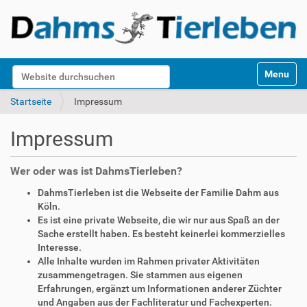
S
Website durchsuchen
Toggle na
e
k
Erweiterte Suche…
Startseite
Impressum
t
i
Impressum
o
n
e
Wer oder was ist DahmsTierleben?
n
DahmsTierleben ist die Webseite der Familie Dahm aus
Köln.
Es ist eine private Webseite, die wir nur aus Spaß an der
Sache erstellt haben. Es besteht keinerlei kommerzielles
Interesse.
Alle Inhalte wurden im Rahmen privater Aktivitäten
zusammengetragen. Sie stammen aus eigenen
Erfahrungen, ergänzt um Informationen anderer Züchter
und Angaben aus der Fachliteratur und Fachexperten.