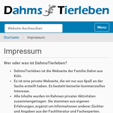
S
Website durchsuchen
Toggle na
e
k
Erweiterte Suche…
Startseite
Impressum
t
i
Impressum
o
n
e
Wer oder was ist DahmsTierleben?
n
DahmsTierleben ist die Webseite der Familie Dahm aus
Köln.
Es ist eine private Webseite, die wir nur aus Spaß an der
Sache erstellt haben. Es besteht keinerlei kommerzielles
Interesse.
Alle Inhalte wurden im Rahmen privater Aktivitäten
zusammengetragen. Sie stammen aus eigenen
Erfahrungen, ergänzt um Informationen anderer Züchter
und Angaben aus der Fachliteratur und Fachexperten.