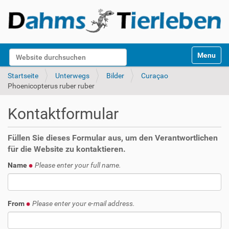
S
Website durchsuchen
Toggle na
e
k
Erweiterte Suche…
Startseite
Unterwegs
Bilder
Curaçao
t
Phoenicopterus ruber ruber
i
o
Kontaktformular
n
e
n
Füllen Sie dieses Formular aus, um den Verantwortlichen
für die Website zu kontaktieren.
Name
Please enter your full name.
From
Please enter your e-mail address.