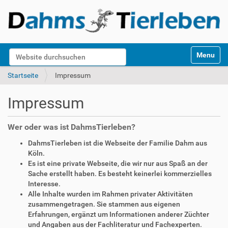
S
Website durchsuchen
Toggle na
e
k
Erweiterte Suche…
Startseite
Impressum
t
i
Impressum
o
n
e
Wer oder was ist DahmsTierleben?
n
DahmsTierleben ist die Webseite der Familie Dahm aus
Köln.
Es ist eine private Webseite, die wir nur aus Spaß an der
Sache erstellt haben. Es besteht keinerlei kommerzielles
Interesse.
Alle Inhalte wurden im Rahmen privater Aktivitäten
zusammengetragen. Sie stammen aus eigenen
Erfahrungen, ergänzt um Informationen anderer Züchter
und Angaben aus der Fachliteratur und Fachexperten.