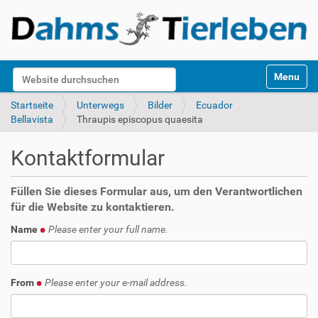
S
Website durchsuchen
Toggle na
e
k
Erweiterte Suche…
Startseite
Unterwegs
Bilder
Ecuador
t
Bellavista
Thraupis episcopus quaesita
i
o
Kontaktformular
n
e
n
Füllen Sie dieses Formular aus, um den Verantwortlichen
für die Website zu kontaktieren.
Name
Please enter your full name.
From
Please enter your e-mail address.