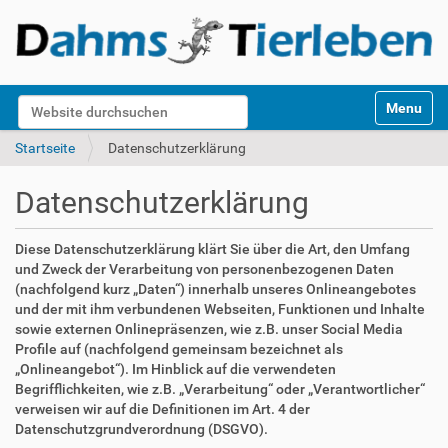
S
Website durchsuchen
Toggle na
e
k
Erweiterte Suche…
Startseite
Datenschutzerklärung
t
i
Datenschutzerklärung
o
n
e
Diese Datenschutzerklärung klärt Sie über die Art, den Umfang
n
und Zweck der Verarbeitung von personenbezogenen Daten
(nachfolgend kurz „Daten“) innerhalb unseres Onlineangebotes
und der mit ihm verbundenen Webseiten, Funktionen und Inhalte
sowie externen Onlinepräsenzen, wie z.B. unser Social Media
Profile auf (nachfolgend gemeinsam bezeichnet als
„Onlineangebot“). Im Hinblick auf die verwendeten
Begrifflichkeiten, wie z.B. „Verarbeitung“ oder „Verantwortlicher“
verweisen wir auf die Definitionen im Art. 4 der
Datenschutzgrundverordnung (DSGVO).