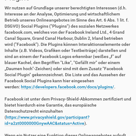
Wir nutzen auf Grundlage unserer berechtigten Interessen (d.h.
Interesse an der Analyse, Optimierung und wirtschaftlichem
Betrieb unseres Onlineangebotes im Sinne des Art. 6 Abs. 1 lit. f.
DSGVO) Social Plugins ("Plugins") des sozialen Netzwerkes
facebook.com, welches von der Facebook Ireland Ltd., 4 Grand
Canal Square, Grand Canal Harbour, Dublin 2, Irland betrieben
wird ("Facebook"). Die Plugins können Interaktionselemente oder
Inhalte (z.B. Videos, Grafiken oder Textbeiträge) darstellen und
sind an einem der Facebook Logos erkennbar (weißes „f“ auf
blauer Kachel, den Begriffen "Like", "Gefällt mir" oder einem
„Daumen hoch“-Zeichen) oder sind mit dem Zusatz "Facebook
Social Plugin" gekennzeichnet. Die Liste und das Aussehen der
Facebook Social Plugins kann hier eingesehen
werden:
https://developers.facebook.com/docs/plugins/
.
Facebook ist unter dem Privacy-Shield-Abkommen zertifiziert und
bietet hierdurch eine Garantie, das europäische
Datenschutzrecht einzuhalten
(
https://www.privacyshield.gov/participant?
id=a2zt0000000GnywAAC&status=Active
).
Wenn ein Nutzer eine Funktion dieses Onlineangebotes aufruft,